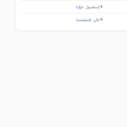
✈
إسطنبول
-
تركيا
✈
بالي
-
إندونيسيا