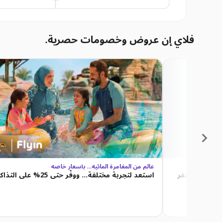
فلاي إن عروض وخصومات حصرية.
عالم من المغامرة المائية… بأسعار خاصة
 أي قيود سفر
استعد لتجربة مختلفة… ووفّر حتى 25% على التذاكر