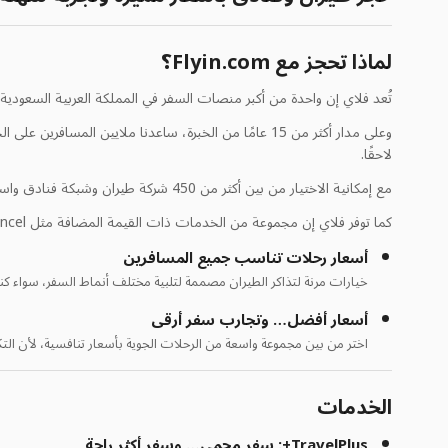
لماذا تحجز مع Flyin.com؟
تُعد فلاي إن واحدة من أكبر منصات السفر في المملكة العربية السعودي
وعلى مدار أكثر من 15 عامًا من الخبرة، ساعدنا ملاي
لاحقًا.
مع إمكانية الاختيار من بين أكثر من 450 شركة طيران وشبكة فنادق واسعة، إضافة إلى الرحلات المباشرة وباقات السفر المتنوعة، أصبح التخطيط لرحلتك أسهل وأسرع من أي وقت مضى.
كما توفر فلاي إن مجموعة من الخدمات ذات القيمة المضافة مثل EzCancel وFlexiFly وتأمين السفر وحماية التأخير الذكية، لتمنحك مستوى عالٍ من الثقة والاطمئنان عند حجز الرحلات والفنادق—وهو ما يميزنا عن غيرنا
أسعار رحلات تناسب جميع المسافرين
خيارات مرنة لتذاكر الطيران مصممة لتلبية مختلف أنماط السفر، سواء ك
أسعار أفضل… وتجارب سفر أرقى
اختر من بين مجموعة واسعة من الرحلات الجوية بأسعار تنافسية، لأن ال
الخدمات
TravelPlus+: سفر محمي… وسفر أكثر راحة