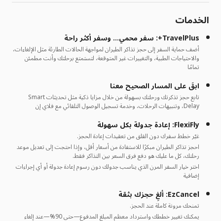
الخدمات
TravelPlus+: سفر محمي… وسفر أكثر راحة
أضف حماية السفر إلى حجز تذاكر الطيران لمواجهة الحالات الطارئة مثل الإلغاءات،
والاحتياجات الطبية، والتغييرات غير المتوقعة، لتستمتع برحلتك وأنت مطمئن
تمامًا
ابقَ على المسار الصحيح معنا
تابع حجز تذكرتك ورحلتك بسهولة من خلال مزايا ذكية مثل تحديثات Smart
Delay، وتنبيهات الرحلات، وخدمة تسجيل الوصول التلقائي مع فلاي إن
FlexiFly: إعادة جدولة بكل سهولة
غيّر خطط سفرك دون القلق من تعقيدات إعادة الحجز.
احجز تذاكر الطيران مبكرًا للاستفادة من أسعار أقل، وإذا احتجت إلى تعديل موعد
رحلتك، كل ما عليك هو دفع فرق السعر بين التذاكر فقط.
اختر خيار السفر المرن الذي يناسب جدولك دون رسوم إعادة جدولة أو أي إجراءات
إضافية
EzCancel: ألغِ حجزك بثقة
تمنحك مرونة كاملة عند الحجز.
يمكنك تغيير خططك واسترداد معظم المبلغ المدفوع—حتى 90%—عند إلغاء