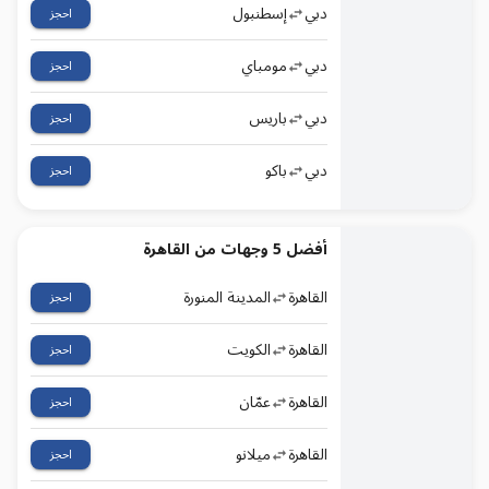
دبي
إسطنبول
احجز
دبي
مومباي
احجز
دبي
باريس
احجز
دبي
باكو
احجز
أفضل 5 وجهات من القاهرة
القاهرة
المدينة المنورة
احجز
القاهرة
الكويت
احجز
القاهرة
عمّان
احجز
القاهرة
ميلانو
احجز