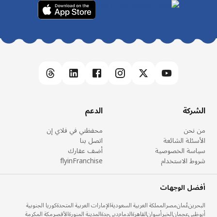
الشركة
الدعم
من نحن
محفظتي في فلاي إن
الأسئلة الشائعة
اتصل بنا
سياسة الخصوصية
أضف عقارك
شروط الاستخدام
flyinFranchise
أفضل الوجهات
البحرين
عُمان
مصر
المملكة العربية السعودية
الإمارات العربية المتحدة
كوريا الجنوبية
أبوظبي
عجمان
الخبر
أسوان
القاهرة
الدمام
دبي
جدة
المدينة المنورة
الأقصر
مكة المكرمة