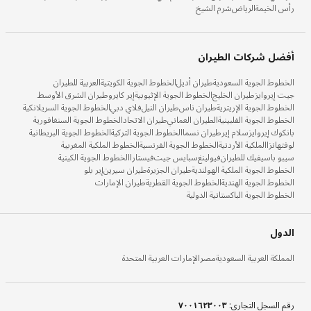
رأس الخيمة
الرياض
شرم الشيخ
أفضل شركات الطيران
الخطوط الجوية السعودية
طيران أديل
الخطوط الجوية الكويتية
العربية للطيران
جيت إيروايز
طيران الخليج
الخطوط الجوية الإثيوبية
إير كايرو
طيران الشرق الأوسط
الخطوط الجوية الإريترية
طيران ناس
طيران النيل
فلاي دبي
الخطوط الجوية السريلانكية
الخطوط الجوية الفلبينية
الطيران العماني
طيران الاتحاد
الخطوط الجوية السنغافورية
بانكوك إيروايز
سلام إير
طيران نسما
الخطوط الجوية التركية
الخطوط الجوية البريطانية
لوفتهانزا
الملكية الأردنية
الخطوط الجوية الفرنسية
الخطوط الملكية المغربية
سيبو باسيفيك للطيران
فيولينغ
سبايس جيت
فيستارا
الخطوط الجوية الكينية
الخطوط الجوية الملكية الهولندية
طيران الجزيرة
طيران سيرين
إير بلو
الخطوط الجوية الهندية
الخطوط الجوية القطرية
طيران الإمارات
الخطوط الجوية الباكستانية الدولية
الدول
المملكة العربية السعودية
مصر
الإمارات العربية المتحدة
رقم السجل التجاري
:
٧٠٠١٦٢٣٠٠٣