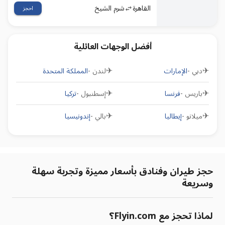
القاهرة
شرم الشيخ
احجز
أفضل الوجهات العائلية
✈
✈
دبي
-
الإمارات
لندن
-
المملكة المتحدة
✈
✈
باريس
-
فرنسا
إسطنبول
-
تركيا
✈
✈
ميلانو
-
إيطاليا
بالي
-
إندونيسيا
حجز طيران وفنادق بأسعار مميزة وتجربة سهلة
وسريعة
لماذا تحجز مع Flyin.com؟