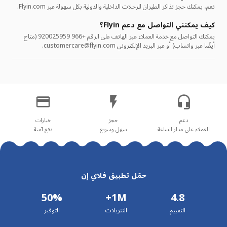
نعم، يمكنك حجز تذاكر الطيران للرحلات الداخلية والدولية بكل سهولة عبر Flyin.com.
كيف يمكنني التواصل مع دعم Flyin؟
يمكنك التواصل مع خدمة العملاء عبر الهاتف على الرقم +966 920025959 (متاح
أيضًا عبر واتساب) أو عبر البريد الإلكتروني customercare@flyin.com.
العملاء على مدار الساعة
سهل وسريع
دفع آمنة
حمّل تطبيق فلاي إن
50%
1M+
4.8
التقييم
التنزيلات
التوفير