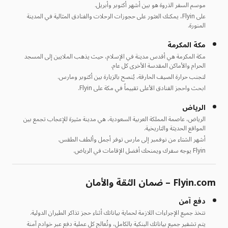
موسم السفر الذروة هو بين أشهر أكتوبر وأبريل.
على Flyin، يمكنك العثور على حجوزات الرحلات والفنادق المثالية في المدينة
المنورة.
مكة المكرمة
مكة المكرمة هي أقدس مدينة في الإسلام، حيث يذهب الملايين إلى المسجد
الحرام والأماكن المقدسة الأخرى كل عام.
لتجنب حرارة الصيف الحارقة، يُنصح بالزيارة بين أكتوبر ومارس.
ابحث واحجز الفنادق الأعلى تقييماً في مكة على Flyin.
الرياض
الرياض، عاصمة المملكة العربية السعودية، هي مدينة مثيرة للإعجاب تجمع بين
المواقع الحديثة والتاريخية.
أشهر الشتاء من نوفمبر إلى مارس توفر أجمل وألطف الطقس.
Flyin يوجه سفرك ويمنحك أفضل الإقامات في الرياض.
Flyin.com – ضمان الثقة والأمان
دفع آمن
نتخذ جميع الإجراءات اللازمة لحماية بياناتك أثناء حجز تذاكر الطيران الدولية.
يتم تشفير جميع بياناتك البنكية بالكامل، وتُعالج كل عملية دفع عبر خوادم آمنة