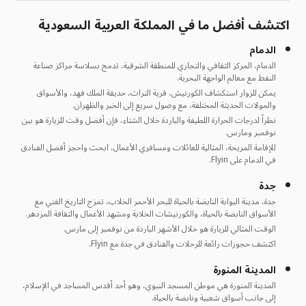
اكتشف أفضل ما في المملكة العربية السعودية
الدمام
الدمام، المركز الثقافي والتجاري للمنطقة الشرقية، تدمج بسلاسة مراكز صناعة
النفط مع معالم الواجهة البحرية.
يمكن للزوار استكشاف الكورنيش، قرية التراث، حديقة الملك فهد، والأسواق
والمولات الحديثة المختلفة، مع وصول سريع إلى الخبر والظهران.
نظراً لدرجات الحرارة اللطيفة والباردة خلال الشتاء، فإن أفضل وقت للزيارة هو بين
نوفمبر ومارس.
للإقامة المريحة، المثالية للعائلات ومسافري الأعمال، ابحث واحجز أفضل الفنادق
في الدمام على Flyin.
جدة
جدة، مدينة البوابة النابضة بالحياة للبحر الأحمر الخلاب، تمزج التاريخ الغني مع
الأسواق النابضة بالحياة، والكورنيشات الخلابة ومشهد الأعمال والثقافة المزدهر.
الوقت المثالي للزيارة هو خلال الأشهر الباردة من نوفمبر إلى مارس.
اكتشف حجوزات رائعة للرحلات والفنادق في جدة مع Flyin.
المدينة المنورة
المدينة المنورة هي موطن المسجد النبوي، وهو أحد أقدس المساجد في الإسلام،
إلى جانب أسواق شعبية ونابضة بالحياة.