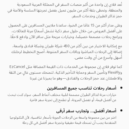
تُعد فلاي إن واحدة من أكبر منصات السفر في المملكة العربية السعودية
والمنطقة، وتحظى بثقة أكثر من مليون عميل بفضل تجربتها السلسة والآمنة في
حجز تذاكر الطيران وخدمات السفر.
وعلى مدار أكثر من 15 عامًا من الخبرة، ساعدنا ملايين المسافرين على الحصول
على أفضل العروض من خلال حلول سفر ذكية تشمل أسعارًا مرنة للعائلات،
وبرامج رحلات مصممة خصيصًا، وخيارات مريحة مثل سافر الآن وادفع لاحقًا.
مع إمكانية الاختيار من بين أكثر من 450 شركة طيران وشبكة فنادق واسعة،
إضافة إلى الرحلات المباشرة وباقات السفر المتنوعة، أصبح التخطيط لرحلتك
أسهل وأسرع من أي وقت مضى.
كما توفر فلاي إن مجموعة من الخدمات ذات القيمة المضافة مثل EzCancel
وFlexiFly وتأمين السفر وحماية التأخير الذكية، لتمنحك مستوى عالٍ من الثقة
والاطمئنان عند حجز الرحلات والفنادق—وهو ما يميزنا عن غيرنا
أسعار رحلات تناسب جميع المسافرين
خيارات مرنة لتذاكر الطيران مصممة لتلبية مختلف أنماط السفر، سواء كنت تبحث
عن أفضل قيمة، أو تفضل المرونة، أو تطمح إلى تجربة سفر فاخرة
أسعار أفضل… وتجارب سفر أرقى
اختر من بين مجموعة واسعة من الرحلات الجوية بأسعار تنافسية، لأن التكنولوجيا
المتقدمة يجب أن تمنحك قيمة حقيقية وتجربة سفر أفضل في كل رحلة