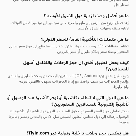
أسعار أقل.
ما هو أفضل وقت لزيارة دول الشرق الأوسط؟
يُعد فصل الربيع من مارس إلى مايو والخريف من سبتمبر إلى نوفمبر أفضل الأوقات
لزيارة معظم وجهات الشرق الأوسط.
ما هي متطلبات التأشيرة العامة للسفر الدولي؟
تختلف متطلبات التأشيرة حسب الدولة، ولكن بشكل عام ستحتاج إلى جواز سفر ساري
المفعول وخطة سفر وتذاكر طيران أو حجز إلكتروني.
كيف يجعل تطبيق فلاي إن حجز الرحلات والفنادق أسهل
للمسافرين؟
يتيح تطبيق فلاي إن (Android وiOS) للمسافرين البحث عن رحلات الطيران والفنادق
وإتمام الحجوزات عبر منصة واحدة، مع إدارة الحجوزات بسهولة باللغتين العربية
والإنجليزية.
ما هي الدول التي لا تتطلب تأشيرة أو توفر تأشيرة عند الوصول أو
تأشيرة إلكترونية للمسافرين السعوديين؟
يمكن لحاملي جواز السفر السعودي دخول العديد من الدول دون تأشيرة أو بتأشيرة عند
الوصول، إضافة إلى دول مجلس التعاون الخليجي مثل الأردن والبحرين ومصر وماليزيا
وغيرها.
هل يمكنني حجز رحلات داخلية ودولية عبر Flyin.com؟