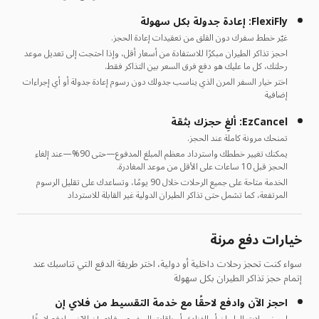
FlexiFly: إعادة جدولة بكل سهولة
غيّر خطط سفرك دون القلق من تعقيدات إعادة الحجز.
احجز تذاكر الطيران مبكرًا للاستفادة من أسعار أقل، وإذا احتجت إلى تعديل موعد
رحلتك، كل ما عليك هو دفع فرق السعر بين التذاكر فقط.
اختر خيار السفر المرن الذي يناسب جدولك دون رسوم إعادة جدولة أو أي إجراءات
إضافية
EzCancel: ألغِ حجزك بثقة
تمنحك مرونة كاملة عند الحجز.
يمكنك تغيير خططك واسترداد معظم المبلغ المدفوع—حتى 90%—عند إلغاء
الحجز قبل 10 ساعات على الأقل من موعد المغادرة.
الخدمة متاحة على جميع الرحلات خلال 90 يومًا، وتساعدك على تقليل الرسوم
المرتفعة، كما تشمل حتى تذاكر الطيران الدولية غير القابلة للاسترداد
خيارات دفع مرنة
سواء كنت تحجز رحلات داخلية أو دولية، اختر طريقة الدفع التي تناسبك عند
إتمام حجز تذاكر الطيران بكل سهولة
احجز الآن وادفع لاحقًا مع خدمة التقسيط من فلاي إن