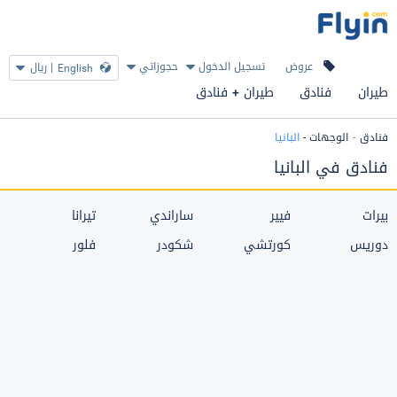
عروض
تسجيل الدخول
حجوزاتي
|
ريال
English
طيران
فنادق
طيران + فنادق
فنادق
الوجهات
-
البانيا
فنادق في البانيا
بيرات
فيير
ساراندي
تيرانا
دوريس
كورتشي
شكودر
فلور