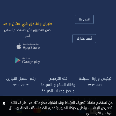
اتصل بنا
طيران وفنادق في مكان واحد‎
حمل التطبيق الآن لاستخدام أسهل
وأسرع
أضف عقارك
ترخيص وزارة السياحة
فئة الترخيص
رقم السجل التجاري
٧٣١٠٠٥٥٩
وكالة السفر و السياحة
٧٠٠١٦٢٣٠٠٣
و حجز وحدات الضيافة
من نحن
أسئلة وأجوبة
الخصوصية
شروط الاستخدام
كيفية الاعتراض
x
نحن نستخدم ملفات تعريف الارتباط وقد نشارك معلوماتك مع أطراف ثالثة
وظائف
لتخصيص الإعلانات وتحليل حركة المرور وتقديم الخدمات ذات الصلة بوسائل
التواصل الاجتماعي.