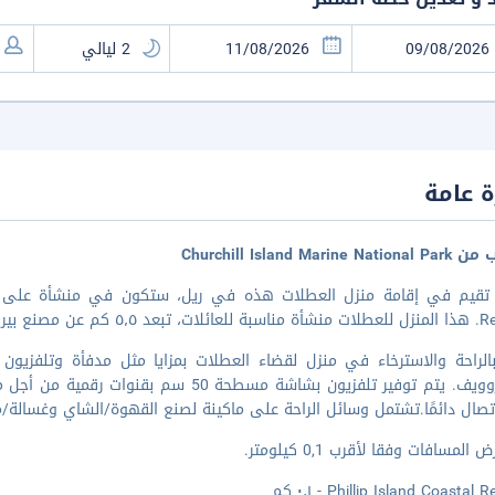
 عامة
Churchill Island Marine N
ربيل هين للنبيذ و٥٫٩ كم عن Si
بالراحة والاسترخاء في منزل لقضاء العطلات بمزايا مثل مدفأة وتلفزيو
وميكروويف. يتم توفير تلفزيون بشاشة مسطحة 0
صال دائمًا.تشتمل وسائل الراحة على ماكينة لصنع القهوة/الشاي وغسالة
المسافات وفقا لأقرب 0,1 كيلومتر.
Phillip Island Coastal - ٠٫١ كم