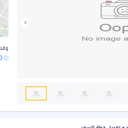
وقت 
0
د و تعديل خطة السفر