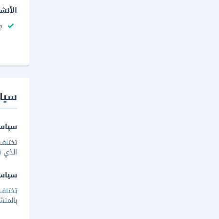
الأنش
م
سيا
سياسة
تختلف 
الذي ق
سياس
تختلف
بالمنش