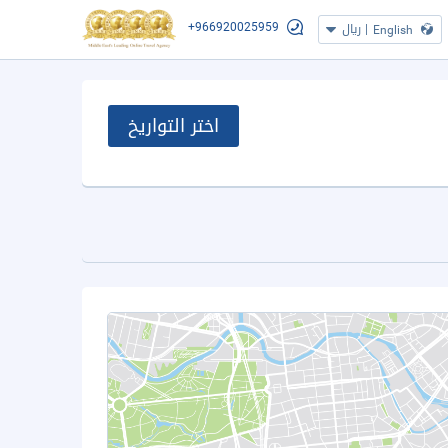
+966920025959
|
ريال
English
اختر التواريخ