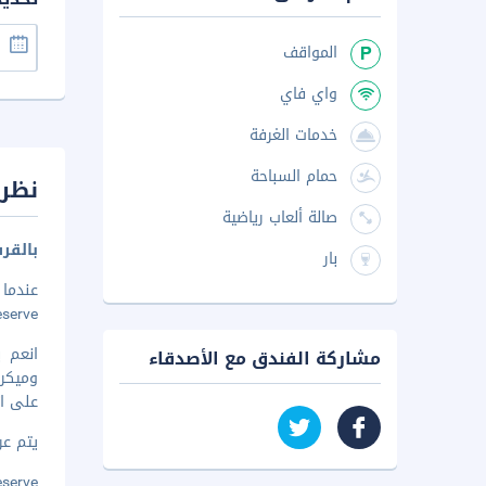
المواقف
واي فاي
خدمات الغرفة
حمام السباحة
نظرة
صالة ألعاب رياضية
بالقرب من ational Park
بار
Reserve. هذا المنزل للعطلات منشأة مناسبة للعائلات، تبعد ٥٫٥ كم عن مصنع بي
انعم 
مشاركة الفندق مع الأصدقاء
على ات
يتم عرض 
 Reserve