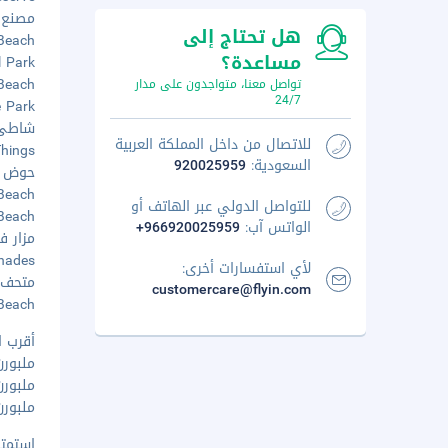
مصنع بي
هل تحتاج إلى
ves Beach
مساعدة؟
al Park
Surf Beach
تواصل معنا، متواجدون على مدار
24/7
ife Park
شاطئ كو
للاتصال من داخل المملكة العربية
N Things
السعودية:
920025959
حوض عبا
ths Beach
للتواصل الدولي عبر الهاتف أو
YCW Beach
الواتس آب:
+966920025959
مزار فو
lonnades
لأي استفسارات أخرى:
متحف فن
customercare@flyin.com
nor Beach
أقرب ا
ملبورن, فيكتور
ملبورن, فيكتو
ملبورن, فيكتور
استمتع