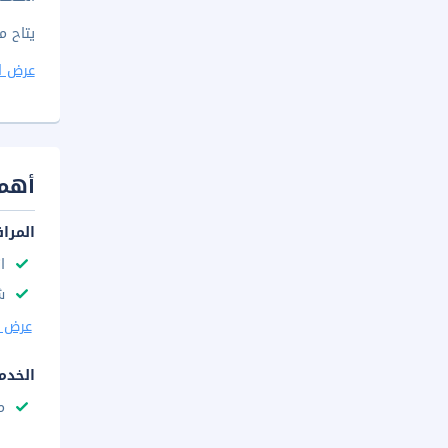
يتاح م
عرض ا
أهم 
المرا
ا
ش
عرض ا
الخدم
م