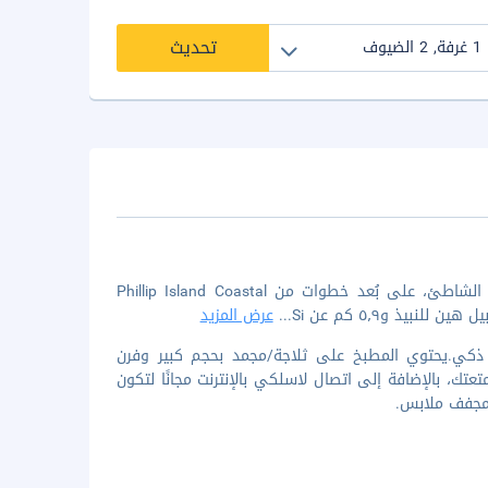
تحديث
عندما تقيم في إقامة منزل العطلات هذه في ريل، ستكون في منشأة على الشاطئ، على بُعد خطوات من Phillip Island Coastal
...
عرض المزيد
ن ذكي.يحتوي المطبخ على ثلاجة/مجمد بحجم كبير وفرن
5 سم بقنوات رقمية من أجل متعتك، بالإضافة إلى اتصال لاسلكي بالإنترنت مجانًا لتكون
/مجفف ملابس.