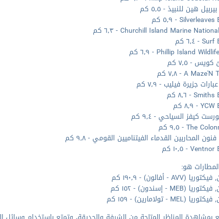
ربيل هين للنبيذ - ٥٫٥ كم
Silverlea - ٥٫٩ كم
Churchill Island Marine Nation - ٦٫٣ كم
 - ٦٫٤ كم
Phillip Island Wildl - ٦٫٩ كم
يس - ٧٫٥ كم
A Maze' - ٧٫٨ كم
رات جزيرة فيليب - ٧٫٩ كم
Smi - ٨٫٦ كم
 - ٨٫٩ كم
رست كيفز السياحي - ٩٫٤ كم
The Co - ٩٫٥ كم
ون المحاربين القدماء الفيتناميين القومي - ٩٫٨ كم
Vent - ١٠٫٥ كم
لمطارات هو:
يا (AVV - أفالون) - ١٩٠٫٩ كم
ريا (MEB - إسندون) - ١٥٢ كم
يا (MEL - تولامارين) - ١٥٩ كم
 بمشاهدة المناظر المتاحة من الشرفة والحديقة، وتمتع باستخدام وسائل الر