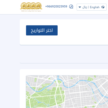
+966920025959
|
ريال
English
اختر التواريخ