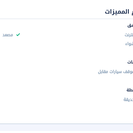
المميزات
فق
نترنت
مصعد
واء
ات
وقف سيارات مقابل
طة
ديقة