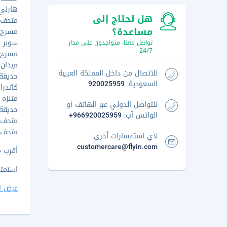
هارلي م
هل تحتاج إلى
متحف كان
مساعدة؟
مسرح س
سوبر كار
تواصل معنا، متواجدون على مدار
24/7
مسرح بلد
ميدان جو
للاتصال من داخل المملكة العربية
حديقة ب
السعودية:
920025959
كاتدرائ
متنزه ت
للتواصل الدولي عبر الهاتف أو
حديقة 
الواتس آب:
+966920025959
متحف هو
متحف م
لأي استفسارات أخرى:
customercare@flyin.com
أقرب مطار رئ
استمتع
عرض ا