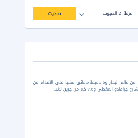
تحديث
لدى الإقامة في هذه الشقة في كانيلا، ستكون على بُعد 4 دقيقة/دقائق سيرا من عالم البخار و6 دقيقة/دقائق مشيا على الأقدام من