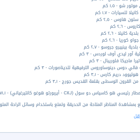
وتور شو - ١٫٥ كم
يلا للسيارات - ١٫٧ كم
تون هاوس - ٢٫٥ كم
وس - ٢٫٦ كم
ية كانيلا - ٢٫٦ كم
او كوريا - ٢٫٦ كم
لدية بينييرو جروسو - ٢٫٧ كم
ية آور ليدي أوف لوردس - ٣ كم
يرا ماجيكا فلوريبال - ٣ كم
فالي دوس دينوساوروس الترفيهية للديناصورات - ٣ كم
ليوود دريم كارس - ٣٫١ كم
ن القرون الوسطى بقلعة القديس جورج - ٣٫١ كم
يسي هو كاسياس دو سول (CXJ - أيربورتو هوغو كانتيرغياني) - ٧١٫١ كم / ٤٤٫٢ ميل
 بمشاهدة المناظر المتاحة من الحديقة وتمتع باستخدام وسائل الراحة المتو
قل