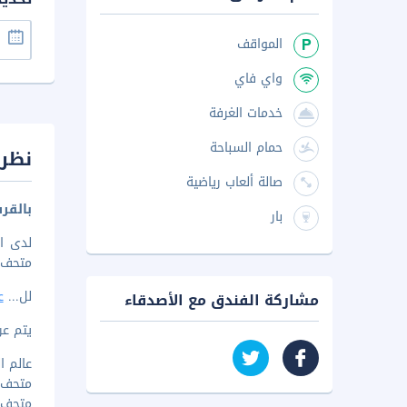
المواقف
واي فاي
خدمات الغرفة
حمام السباحة
نظرة
صالة ألعاب رياضية
بالقرب
بار
متحف فاشون
لل
...
ع
مشاركة الفندق مع الأصدقاء
يتم عرض 
عالم البخا
متحف فا
متحف در