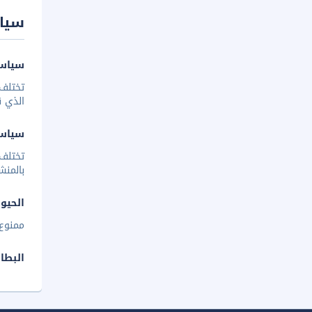
سيا
سياسة
تختلف 
الذي ق
سياس
تختلف
بالمنش
الحيوا
ممنوع 
البطا