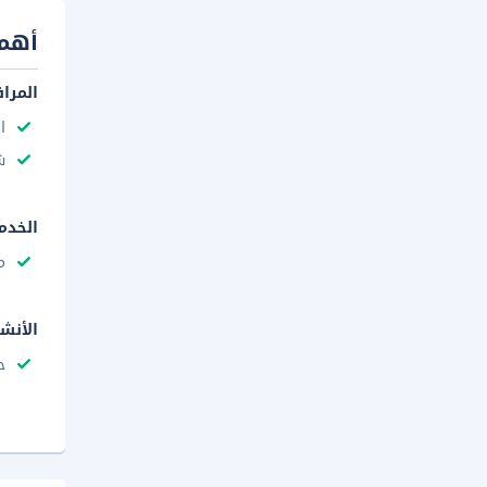
أهم 
المرا
ا
ش
الخدم
م
الأنش
ح