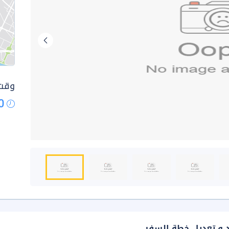
وقت 
0
د و تعديل خطة السفر