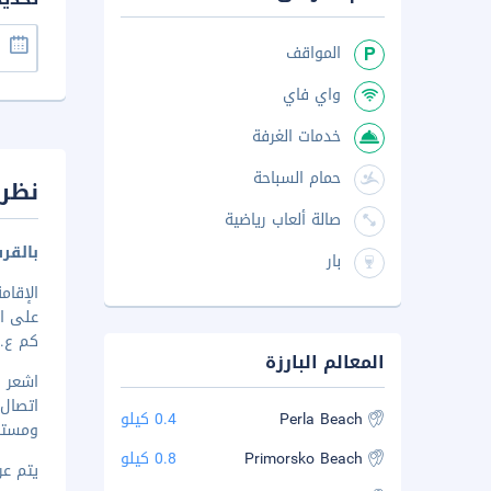
المواقف
واي فاي
خدمات الغرفة
حمام السباحة
نظرة
صالة ألعاب رياضية
بالقر
بار
كم ع
.
المعالم البارزة
اتصال 
Perla Beach
0.4 كيلو
ومستلز
Primorsko Beach
0.8 كيلو
يتم عرض 