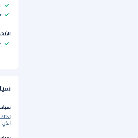
م
r
الأنش
ح
سيا
سياسة
تختلف 
الذي ق
سياس