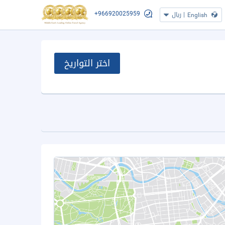
+966920025959
|
ريال
English
اختر التواريخ