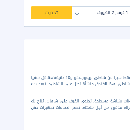
تحديث
الإقامة في سالينا بيتش هوتل في بريمورسكو تضعك على بُعد 1 دقيقة/دقائق فقط سيرا من شاطئ بريمورسكو و10 دقيقة/دقائق مشيا
على الأقدام من شاطئ برايمورسكو الجنوبي، كما أنك ستكون في منشأة على الشاطئ. هذا الفندق منشأة تطل على الشاطئ، تبعد ٥٫٩
غرفة مكيفة تتميز بوجود تلفزيونات بشاشة مسطحة. تحتوي الغرف على شرفات. يُتاح لك
باشتراك مدفوع من أجل متعتك. تضم الحمامات تجهيزات دش