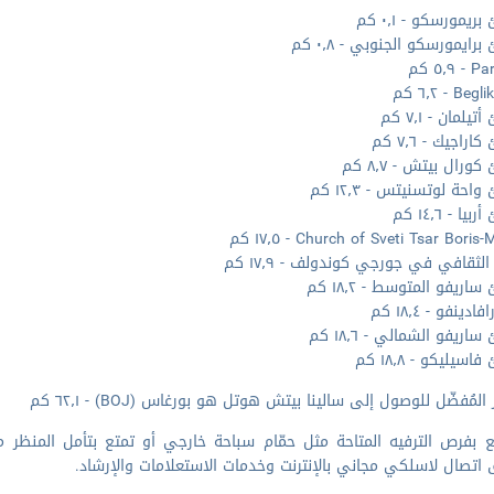
يمورسكو - ٠٫١ كم
ايمورسكو الجنوبي - ٠٫٨ كم
٥٫٩ كم
B - ٦٫٢ كم
لمان - ٧٫١ كم
راجيك - ٧٫٦ كم
رال بيتش - ٨٫٧ كم
حة لوتسنيتس - ١٢٫٣ كم
ا - ١٤٫٦ كم
Church of Sveti Tsar Boris - ١٧٫٥ كم
الثقافي في جورجي كوندولف - ١٧٫٩ كم
ريفو المتوسط - ١٨٫٢ كم
دينفو - ١٨٫٤ كم
ريفو الشمالي - ١٨٫٦ كم
سيليكو - ١٨٫٨ كم
المُفضّل للوصول إلى سالينا بيتش هوتل هو بورغاس (BOJ) - ٦٢٫١ كم
 بفرص الترفيه المتاحة مثل حمّام سباحة خارجي أو تمتع بتأمل المنظر 
 اتصال لاسلكي مجاني بالإنترنت وخدمات الاستعلامات والإرشاد.