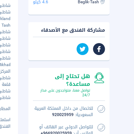
Beglik-Tash
4.6 كيلو
شاطئ بر
شاطئ بر
Parkland - 
eglik Tash
مشاركة الفندق مع الأصدقاء
شاطئ أتي
شاطئ كا
شاطئ كو
شاطئ وا
شاطئ أربي
-Mikhail
المركز 
هل تحتاج إلى
شاطئ سا
مساعدة؟
قلعة رافا
تواصل معنا، متواجدون على مدار
شاطئ سا
24/7
شاطئ فا
للاتصال من داخل المملكة العربية
المطار 
السعودية:
920025959
استمتع
الفندق
للتواصل الدولي عبر الهاتف أو
الواتس آب:
+966920025959