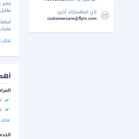
مقابل 
لأي استفسارات أخرى:
customercare@flyin.com
استمت
بشراب من
عرض ا
أهم 
المرا
ا
خ
عرض ا
الخدم