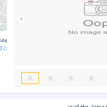
وقت 
0
د و تعديل خطة السفر