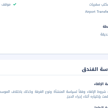
كتب سفريات
موقف س
Airport Transfe
طة
ديقة
سة الفندق
 الإلغاء
شروط الإلغاء وفقاً لسياسة المنشأة ونوع الغرفة وكذلك باختلاف الموسم 
مت بإختياره أثناء إجراء الحجز.
ة الطفل