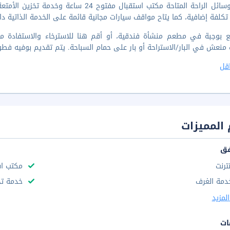
تضم وسائل الراحة المتاحة مكتب استقبال مف
تكلفة إضافية، كما يتاح مواقف سيارات مجانية قائمة على الخدمة الذاتية دا
ع بوجبة في مطعم منشأة فندقية، أو أقم هنا للاسترخاء والاستفادة م
عش في البار/الاستراحة أو بار على حمام السباحة. يتم تقديم بوفيه فطور يوميًا من 8 صباحًا إلى 10 صباحًا 
قل
المميزات
فق
نترنت
مكتب استقب
دمة الغرف
خدمة تخ
لمزيد
ات