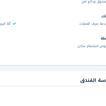
ندوق ودائع آمن
ات
دمة صرف العملات
آلة البي
طة
وص استحمام ساخن
سة الفندق