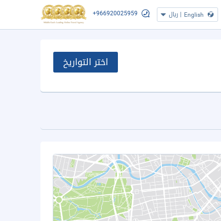
+966920025959
|
ريال
English
اختر التواريخ