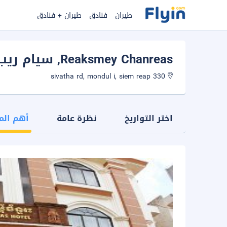
طيران
فنادق
طيران + فنادق
Reaksmey Chanreas
, سيام ريب
330 sivatha rd, mondul i, siem reap
اختر التواريخ
نظرة عامة
أهم الم