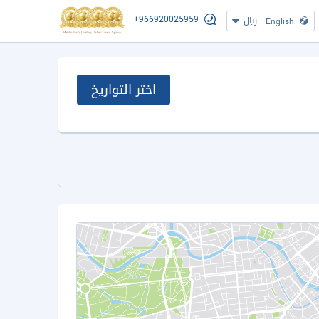
+966920025959
|
ريال
English
اختر التواريخ