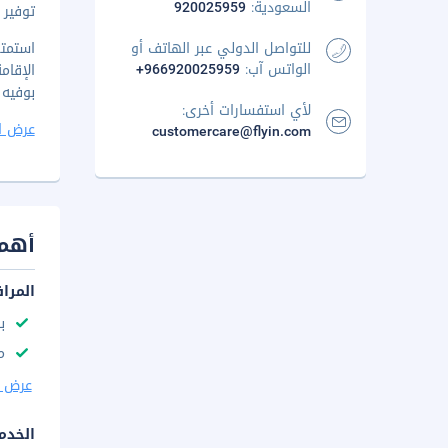
السعودية:
920025959
توفير ح
للتواصل الدولي عبر الهاتف أو
الواتس آب:
+966920025959
الإقام
بوفيه فطور يوميًا 
لأي استفسارات أخرى:
عرض ا
customercare@flyin.com
أهم 
المرا
با
م
عرض ا
الخدم