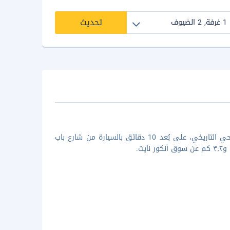
تحديث
عندما تقيم في سيدارتا بوتيك هوتل في سيم ريب، ستكون في منشأة في الحي التاريخي، على بُعد 10 دقائق بالسيارة من شارع باب