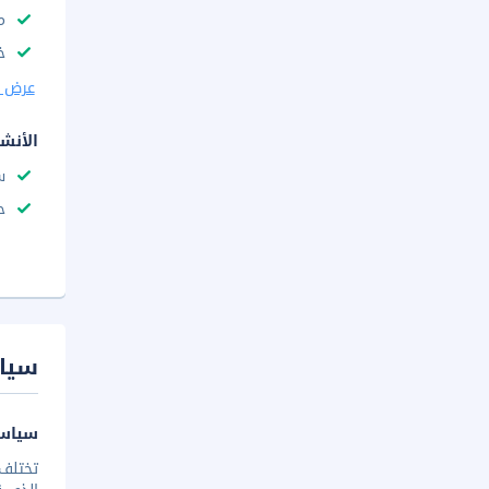
م
خ
عرض ا
الأنش
س
ح
سيا
سياسة
تختلف 