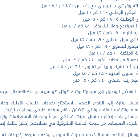
سوق تي جاليريا باي دي إف إس - ١٫٣ كم / ٠٫٨ ميل
ور الوطني - ١٫٦ كم / ١ ميل
ة 6 - ١٫٨ كم / ١٫١ ميل
يرتيدج ووك للتسوق - ١٫٨ كم / ١٫١ ميل
م - ١٫٩ كم / ١٫٢ ميل
 مول التجاري - ١٫٩ كم / ١٫٢ ميل
ر للتسوق - ١٫٩ كم / ١٫٢ ميل
لكية - ٢ كم / ١٫٢ ميل
 من معابد أنكور - ٢٫١ كم / ١٫٣ ميل
 أنج تشيك وبريا أنج تشوم - ٢٫٤ كم / ١٫٥ ميل
وق القديم - ٢٫٤ كم / ١٫٥ ميل
يب الملكي - ٢٫٤ كم / ١٫٥ ميل
ُفضّل للوصول إلى سيدارتا بوتيك هوتل هو سييم ريب (REP-مطار سييم ريب الدولي) - ٨٫٦ كم / ٥٫٤ ميل
فسك بزيارة إلى النادي الصحي للاستمتاع بخدمات جلسات التدليك وعلا
مام والترفيه المتاحة والتي تتضمّن حمّام سباحة خارجي ودراجات للإيجار. ف
سائل راحة إضافية تشمل إنترنت لاسلكي مجاناً وخدمات الاستعلامات والإر
لنزلاء الاستفادة من خدمة الحافلة المكوكية في تنقلاتهم (نظير تكلفة إضافية)، وال
ائل الرائحة المميزة خدمة سيارات الليموزين وخدمة سريعة لإجراءات تسج