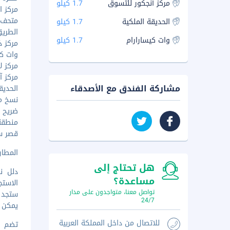
مركز آنجكور للتسوق
1.7 كيلو
مركز الت
متحف أنجك
الحديقة الملكية
1.7 كيلو
الطريق الوطني
وات كيسارارام
1.7 كيلو
مركز ذا ه
وات كيسارارا
مركز لاكي
مركز آنجكو
مشاركة الفندق مع الأصدقاء
الحديقة الم
نسخ مصغرة
ضريح بريا
منطقة الس
قصر سيم ر
المطار الم
هل تحتاج إلى
دلل ن
مساعدة؟
الاستج
تواصل معنا، متواجدون على مدار
ستجد و
24/7
يمكن ل
للاتصال من داخل المملكة العربية
تضم وس