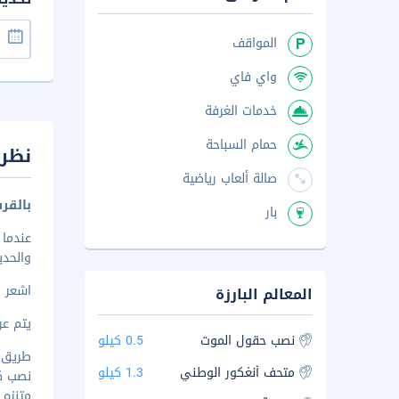
المواقف
واي فاي
خدمات الغرفة
حمام السباحة
نظرة
صالة ألعاب رياضية
بالقر
بار
والحديقة ا
اشعر و
المعالم البارزة
يتم عرض ا
نصب حقول الموت
0.5 كيلو
طريق شارل 
متحف أنغكور الوطني
1.3 كيلو
نصب كيلين
متنزه أنجك