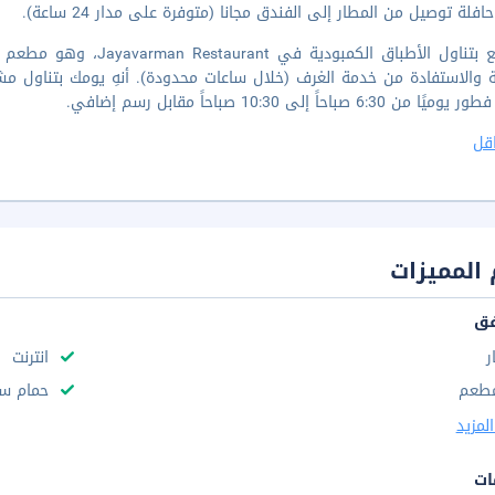
افلة توصيل من المطار إلى الفندق مجانا (متوفرة على مدار 24 ساعة).
استمتع بتناول الأطباق الك
ة والاستفادة من خدمة الغرف (خلال ساعات محدودة). أنهِ يومك بتناول مشر
من 6:30 صباحاً إلى 10:30 صباحاً مقابل رسم إضافي.
قل
المميزات
فق
ر
انترنت
طعم
حمام سب
لمزيد
ات