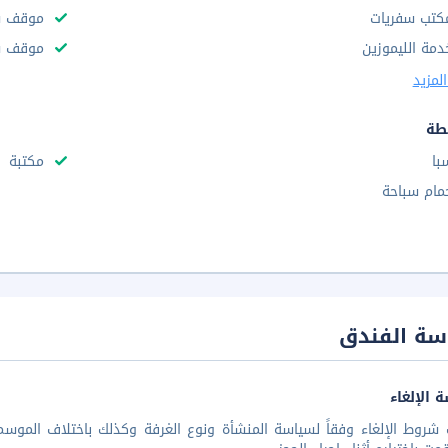
كتب سفريات
موقف س
دمة الليموزين
موقف سي
لمزيد
طة
با
مكتبة
مام سباحة
سة الفندق
 الإلغاء
شروط الإلغاء وفقاً لسياسة المنشأة ونوع الغرفة وكذلك باختلاف الموسم 