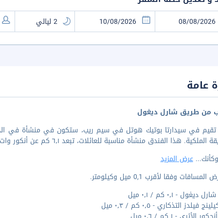
 عامة
ب من طريق شارل ديغول
لملكية. هذا الفندق منشأة مناسبة للعائلات، تبعد ٦٫١ كم عن أنكور وات و٣٫٢ كم عن سوق أنكور نايت.
كأنك
...
عرض المزيد
لمسافات وفقا لأقرب 0,1 ميل وكيلومتر.
ديغول - ٠٫١ كم / ٠٫١ ميل
ج فيلدز التذكاري - ٠٫٥ كم / ٠٫٣ ميل
ور الأثري - ١ كم / ٠٫٦ ميل