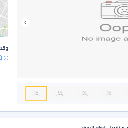
وقت 
0
د و تعديل خطة السفر