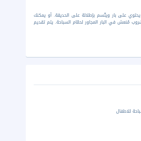
مبودية في Jayavarman Restaurant، وهو مطعم يحتوي على بار ويتّسم بإطلالة على الحديقة. أو يمكنك
وب مُنعش في البار المجاور لحمّام السباحة. يتم تقديم
احة للاطفال