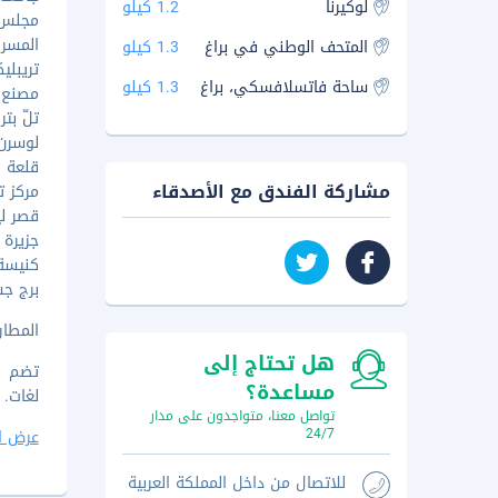
لوكيرنا
1.2 كيلو
مجلس ال
المسرح 
المتحف الوطني في براغ
1.3 كيلو
تريبلي
ساحة فاتسلافسكي، براغ
1.3 كيلو
مصنع ست
تلّ بترين 
لوسرن أر
قلعة فيا
مشاركة الفندق مع الأصدقاء
مركز ت
قصر ليوكي
جزيرة كام
كنيسة 
برج جسر 
المطار ال
هل تحتاج إلى
تضم وس
مساعدة؟
لغات.
تواصل معنا، متواجدون على مدار
24/7
عرض ا
للاتصال من داخل المملكة العربية