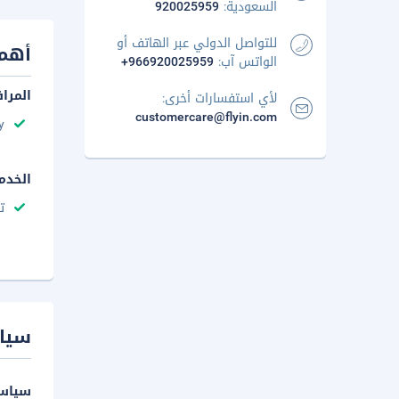
السعودية:
920025959
للتواصل الدولي عبر الهاتف أو
أهم 
الواتس آب:
+966920025959
المرا
لأي استفسارات أخرى:
customercare@flyin.com
y
الخدم
ت
سيا
سياسة