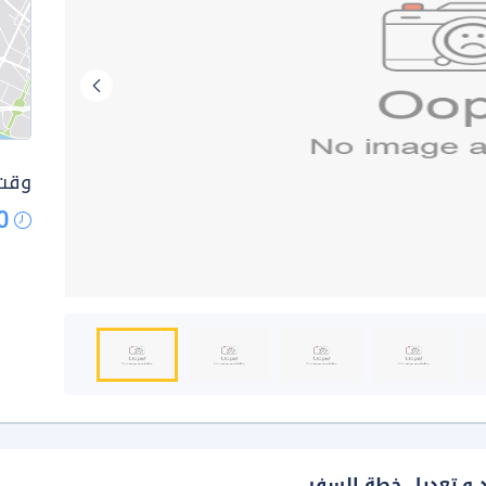
وقت 
0
د و تعديل خطة السفر