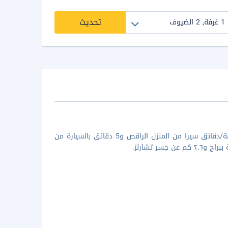
تحديث
لدى الإقامة في هذه الشقة في براغ (نوفي ميستو)، ستكون على بُعد 3 دقيقة/دقائق سيرا من المنزل الراقص و5 دقائق بالسيارة من