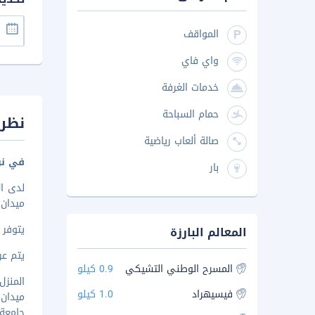
المواقف
واي فاي
خدمات الغرفة
حمام السباحة
نظرة
صالة ألعاب رياضية
في نو
بار
ميدان المدي
يتوفر
المعالم البارزة
يتم عرض 
المسرح الوطني التشيكي
0.9 كيلو
المنزل ا
فيسيهراد
1.0 كيلو
ميدان شار
جامعة ال