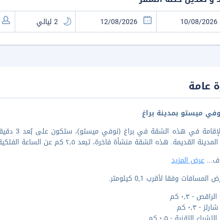
 عامة
في ميستو بمدينة براغ
نة القديمة. هذه الشقة منشأة فاخرة، تبعد ٢٫٥ كم عن الساعة الفلكية ببراج و٢٫٦ كم عن جسر تشارلز.
 ف
...
عرض المزيد
المسافات وفقا لأقرب 0,1 كيلومتر.
لراقص - ٠٫٣ كم
لز - ٠٫٣ كم
تشيك التقنية - ٠٫٥ كم