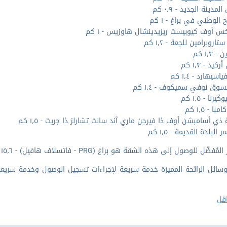
مدينة الجديد - ٠٫٩ كم
الوطني في براغ - ١ كم
كس أوف كيوبيست ريزيدينشال هاوزيس - ١ كم
اروبرامين للجعة - ١٫٢ كم
- ١٫٣ كم
كيد - ١٫٣ كم
سيهارد - ١٫٤ كم
سوق نوفي سميكوف - ١٫٤ كم
رنا - ١٫٥ كم
با - ١٫٥ كم
ذي أسامبشن أوف ذا فيرجن ماري آند سانت تشارلز ذا جريت - ١٫٥ كم
البلدة القديمة - ١٫٥ كم
مُفضّل للوصول إلى هذه الشقة هو براغ (PRG - فاتسلاف هافيل) - ١٥٫٦ كم
ائل الرائحة المميزة خدمة سريعة لإجراءات تسجيل الوصول وخدمة سريعة 
قل