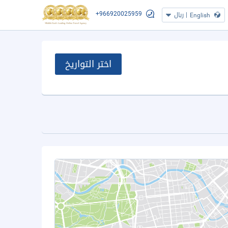
+966920025959
|
ريال
English
اختر التواريخ