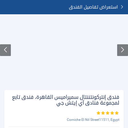
استعراض تفاصيل الفندق
فندق إنتركونتننتال سميراميس القاهرة، فندق تابع
لمجموعة فنادق آي إيتش جي
Corniche El Nil Street11511, Egypt