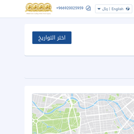
+966920025959
|
ريال
English
اختر التواريخ