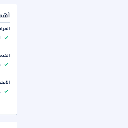
أهم 
المرا
ا
الخدم
م
الأنش
س