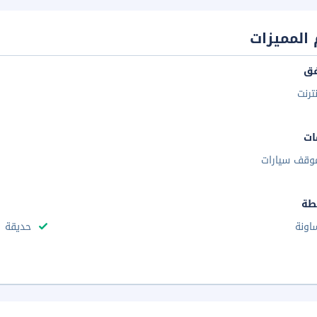
المميزات
فق
نترنت
ات
وقف سيارات
طة
اونة
حديقة