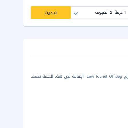
تحديث
الإقامة في هذه الشقة في كيتيلا تضعك على بُعد خطوات من منتجع ليفي للتزلج وLevi Tourist Office. الإقامة في هذه الشقة تضعك