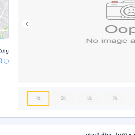
وقت 
0
د و تعديل خطة السفر