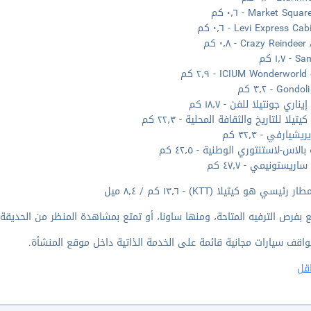
Market Squa - ٠٫٦ كم
Levi Express Ca - ٠٫٦ كم
Crazy Reinde - ٠٫٨ كم
١٫٧ كم
ICIUM Wonderworld - ٢٫٩ كم
Gon - ٣٫٢ كم
اري جونتيلا للفن - ١٨٫٧ كم
تيلا للتاريخ والثقافة المحلية - ٢٢٫٣ كم
يشيارفي - ٣٢٫٣ كم
الاس-لاستنتوري الوطنية - ٤٢٫٥ كم
ريستونيمي - ٤٧٫٧ كم
رئيسي هو كيتيلا (KTT) - ١٣٫٦ كم / ٨٫٤ ميل
 بفرص الترفيه المتاحة، ومنها ساونا، أو تمتع بمشاهدة المنظر من الحديقة.
واقف سيارات مجانية قائمة على الخدمة الذاتية داخل موقع المنشأة.
قل