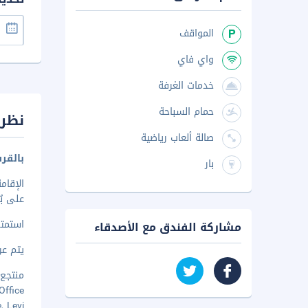
المواقف
واي فاي
خدمات الغرفة
حمام السباحة
نظرة
صالة ألعاب رياضية
بالقرب من fice
بار
على بُعد ٠٫١ كم من Eturinne, Levi و٠٫٦ كم
استمتع
مشاركة الفندق مع الأصدقاء
يتم عرض 
منتجع لي
st Office
inne, Levi