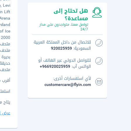
re, Levi
هل تحتاج إلى
bin Lift
مساعدة؟
er Arena
Samiland - 
تواصل معنا، متواجدون على مدار
24/7
 of Ice
doli 2000
للاتصال من داخل المملكة العربية
متحف إين
السعودية:
920025959
متحف كي
بحيرة ير
للتواصل الدولي عبر الهاتف أو
حديقة ب
الواتس آب:
+966920025959
متحف سا
لأي استفسارات أخرى:
أقرب مطار 
customercare@flyin.com
استمتع
يتاح م
عرض ا