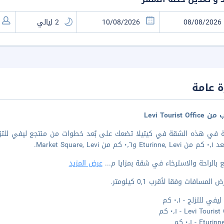
 عامة
Levi Tourist Of
 من Market Square, Levi.
 بالراحة والاسترخاء في شقة بمزايا م
...
عرض المزيد
المسافات وفقا لأقرب 0,1 كيلومتر.
في للتزلج - ٠٫١ كم
Levi Touri - ٠٫١ كم
Etur - ٠٫١ كم