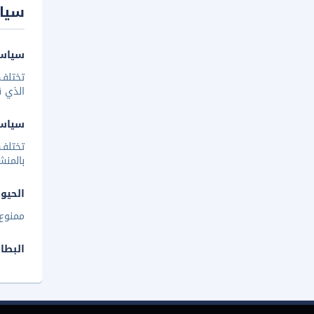
سيا
سياسة
تختلف 
الذي ق
سياس
تختلف
بالمنش
الحيوا
ممنوع 
البطا