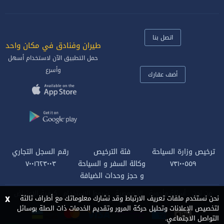
اتصل بنا
طيران وفنادق في مكان واحد‎
حمل التطبيق الآن لاستخدام أسهل
وأسرع
أضف عقارك
ترخيص وزارة السياحة
فئة الترخيص
رقم السجل التجاري
٧٣١٠٠٥٥٩
وكالة السفر و السياحة
٧٠٠١٦٢٣٠٠٣
و حجز وحدات الضيافة
من نحن
أسئلة وأجوبة
الخصوصية
شروط الاستخدام
كيفية الاعتراض
x
نحن نستخدم ملفات تعريف الارتباط وقد نشارك معلوماتك مع أطراف ثالثة
وظائف
لتخصيص الإعلانات وتحليل حركة المرور وتقديم الخدمات ذات الصلة بوسائل
التواصل الاجتماعي.