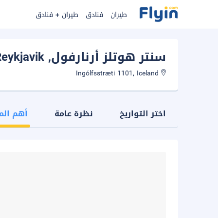
طيران
فنادق
طيران + فنادق
سنتر هوتلز أرنارفول
, Reykjavik
Ingólfsstræti 1101, Iceland
اختر التواريخ
نظرة عامة
أهم الم