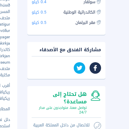
سولفار
0.4 كيلو
garhúsið
المسرح 
الكاتدرائية الوطنية
0.5 كيلو
متحف أي
مقر البرلمان
0.5 كيلو
rðustígur
sturvöllur
n Voyager
Dómkirkja -
مشاركة الفندق مع الأصدقاء
كاتدرائي
Domkirkjan
t Museum
متحف مد
مكتبة م
أقرب ا
ريكيافيك (RKV-مطار ريكياف
هل تحتاج إلى
ريكيافيك (KEF-مطار كيفلافي
مساعدة؟
تواصل معنا، متواجدون على مدار
المطار ا
24/7
دلل نف
للاتصال من داخل المملكة العربية
استحم