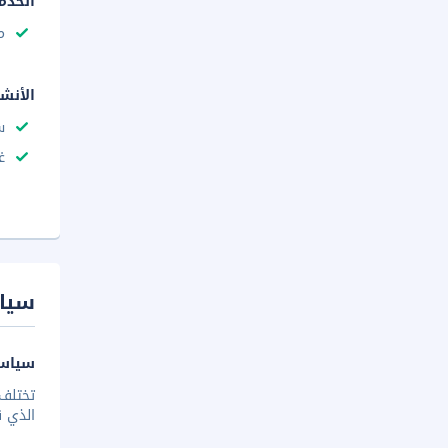
الخدم
م
الأنش
س
غ
سيا
سياسة
تختلف 
الذي ق