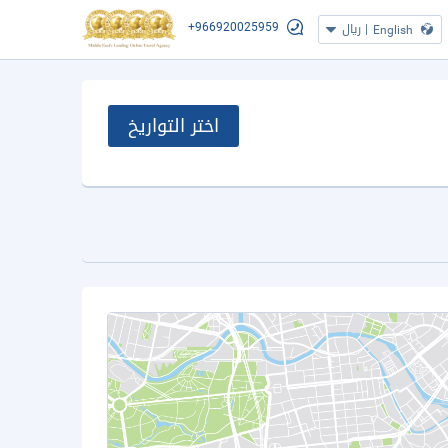
+966920025959
|
ريال
English
اختر التواريخ