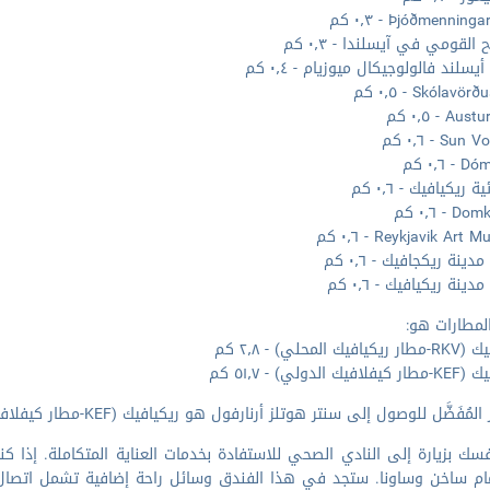
Þjóðmennin - ٠٫٣ كم
القومي في آيسلندا - ٠٫٣ كم
سلند فالولوجيكال ميوزيام - ٠٫٤ كم
Skólavö - ٠٫٥ كم
Au - ٠٫٥ كم
Su - ٠٫٦ كم
 ٠٫٦ كم
ة ريكيافيك - ٠٫٦ كم
 - ٠٫٦ كم
Reykjavik Ar - ٠٫٦ كم
ينة ريكجافيك - ٠٫٦ كم
دينة ريكيافيك - ٠٫٦ كم
لمطارات هو:
يك المحلي) - ٢٫٨ كم
ك الدولي) - ٥١٫٧ كم
لمُفَضَّل للوصول إلى سنتر هوتلز أرنارفول هو ريكيافيك (KEF-مطار كيفلافيك الدولي).
سك بزيارة إلى النادي الصحي للاستفادة بخدمات العناية المتكاملة. إذا
ام ساخن وساونا. ستجد في هذا الفندق وسائل راحة إضافية تشمل اتصال ل