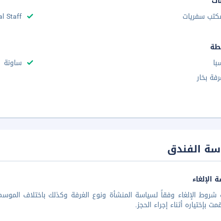
ات
كتب سفريات
al Staff
طة
با
ساونة
رفة بخار
سة الفندق
 الإلغاء
شروط الإلغاء وفقاً لسياسة المنشأة ونوع الغرفة وكذلك باختلاف الموسم 
مت بإختياره أثناء إجراء الحجز.