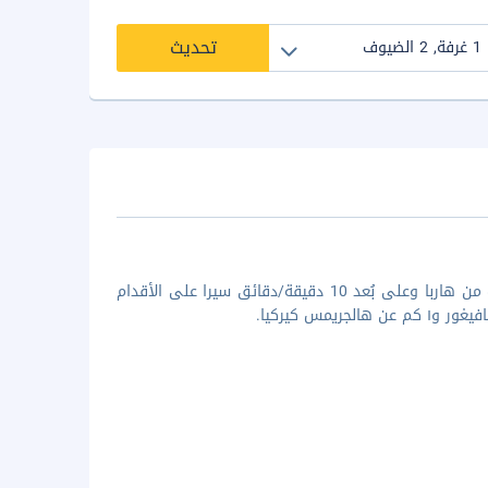
تحديث
إذا أقمت في سنتر هوتلز أرنارفول، ستكون في مركز رايجافيك، على بُعد خطوات من هاربا وعلى بُعد 10 دقيقة/دقائق سيرا على الأقدام