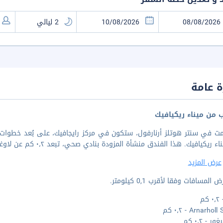
 عامة
ب من ميناء ريكيافيك
يكيافيك. هذا الفندق منشأة المزودة بنادي صحي، تبعد ٠٫٢ كم عن لاوغافيغور و١ كم عن هالجريمس كيركيا.
عرض المزيد
المسافات وفقا لأقرب 0,1 كيلومتر.
كم
Arnarho - ٠٫٢ كم
ر - ٠٫٢ كم