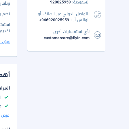
السعودية:
920025959
وتلفاز
للتواصل الدولي عبر الهاتف أو
تضم وسائ
الواتس آب:
+966920025959
استمتع
تقديم بوفيه فط
لأي استفسارات أخرى:
customercare@flyin.com
عرض ا
أهم 
المرا
ا
م
عرض ا