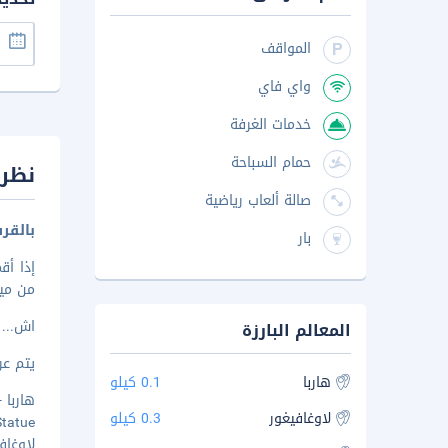
المواقف
واي فاي
خدمات الغرفة
حمام السباحة
نظرة
صالة ألعاب رياضية
بالقر
بار
من ميناء ر
اش
...
المعالم البارزة
يتم عرض 
هاربا
0.1 كيلو
هاربا - ٠٫٢ 
لاوغافيغور
0.3 كيلو
ll Statue
لاوغافيغو