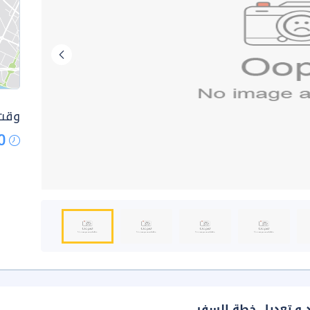
وقت 
0
د و تعديل خطة السفر