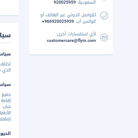
السعودية:
920025959
للتواصل الدولي عبر الهاتف أو
الواتس آب:
+966920025959
سيا
لأي استفسارات أخرى:
customercare@flyin.com
سياسة
تختلف 
الذي ق
سياس
إقامة 
شاب أو
الأطفا
إضافته
الحيوا