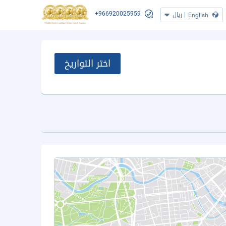
+966920025959
|
ريال
English
اختر التواريخ