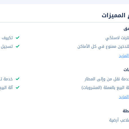
المميزات
فق
نترنت لاسلكي
تكييف ه
لتدخين ممنوع في كل الأماكن
تسجيل س
لمزيد
ات
دمة نقل من وإلى المطار
خدمة تن
لة البيع بالعملة (المشروبات)
آلة البي
لمزيد
طة
لاعب أرضية