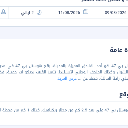
 عامة
هوستل بي 47 هو أح
الشول وكذلك المتحف الوطني لآيسلندا. تتميز الغرف بديكورات جميلة، فضل
لي راحة العائلة، فضلا عن
...
عرض المزيد
قع
 مطار ريكيافيك، كذلك 1 كم من محطة الحافلات بي اس اي ريكيافيك.