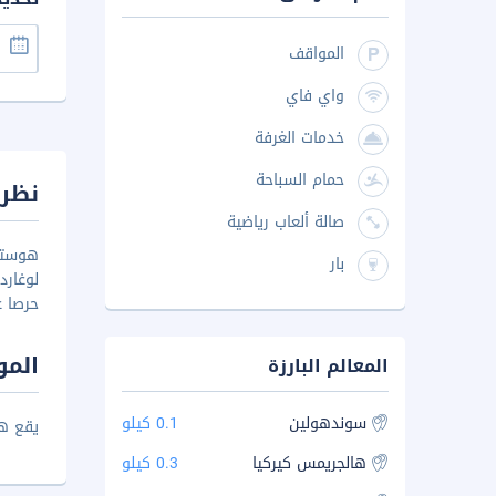
المواقف
واي فاي
خدمات الغرفة
حمام السباحة
نظرة
صالة ألعاب رياضية
بار
لوغارد
حرصا ع
المو
المعالم البارزة
سوندهولين
0.1 كيلو
يقع هوستل بي 47 علي بعد 2.5 كم من
هالجريمس كيركيا
0.3 كيلو