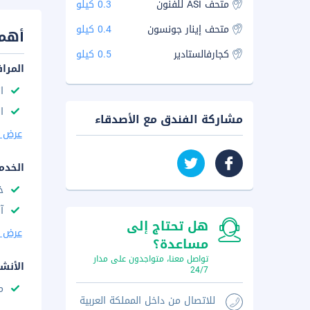
متحف ASI للفنون
0.3 كيلو
متحف إينار جونسون
0.4 كيلو
أهم 
كجارفالستادير
0.5 كيلو
المرا
ا
ا
مشاركة الفندق مع الأصدقاء
عرض ا
الخدم
خ
آ
هل تحتاج إلى
عرض ا
مساعدة؟
تواصل معنا، متواجدون على مدار
الأنش
24/7
م
للاتصال من داخل المملكة العربية