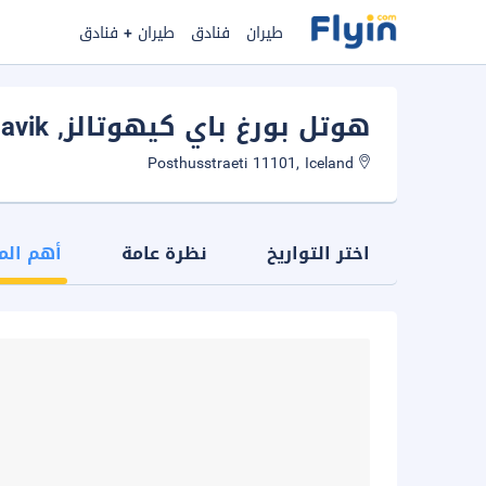
طيران
فنادق
طيران + فنادق
هوتل بورغ باي كيهوتالز
, Reykjavik
Posthusstraeti 11101, Iceland
اختر التواريخ
نظرة عامة
أهم الم