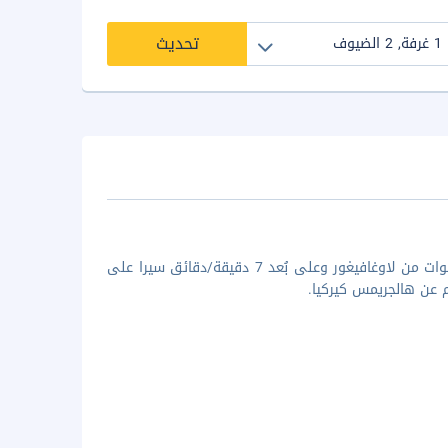
تحديث
إذا أقمت في هوتل بورغ باي كيهوتالز، ستكون في مركز رايجافيك، على بُعد خطوات من لاوغافيغور وعلى بُعد 7 دقيقة/دقائق سيرا على