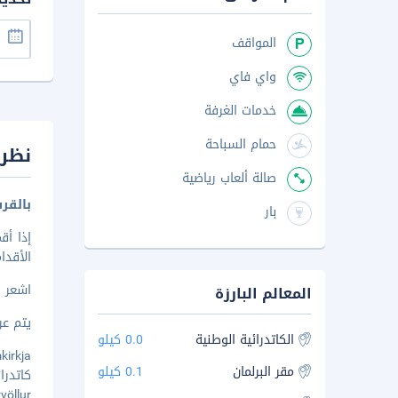
المواقف
واي فاي
خدمات الغرفة
حمام السباحة
نظرة
صالة ألعاب رياضية
بالقر
بار
الأقدام من
اشعر 
المعالم البارزة
يتم عرض 
الكاتدرائية الوطنية
0.0 كيلو
Dómkirkja -
مقر البرلمان
0.1 كيلو
كاتدرائي
sturvöllur