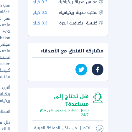
مجلس مدينة ريكيافيك
0.2 كيلو
Domkirkjan
لاوغافيغو
مكتبة مدينة ريكيافيك
0.3 كيلو
مقر البرل
كنيسة ريكيافيك الحرة
0.3 كيلو
متحف مد
871 +/-2
ibition
مجلس مد
مشاركة الفندق مع الأصدقاء
متحف أي
مستنقع 
t Museum
كنيسة ر
مكتبة م
أقرب ا
ريكيافيك (RKV-مطار ريكياف
هل تحتاج إلى
ريكيافيك (KEF-مطار كيفلافي
مساعدة؟
تواصل معنا، متواجدون على مدار
المطار ا
24/7
دلل ن
للاتصال من داخل المملكة العربية
البناء