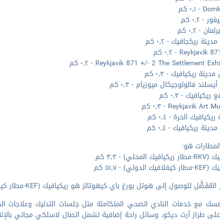
 - ٠٫١ كم
ر - ٠٫٢ كم
مان - ٠٫٢ كم
ينة ريكجافيك - ٠٫٢ كم
Reykjavík  - ٠٫٢ كم
Reykjavik 871 +/- 2 The Settlement Exh - ٠٫٢ كم
ينة ريكيافيك - ٠٫٣ كم
سلند فالولوجيكال ميوزيام - ٠٫٣ كم
ريكيافيك - ٠٫٣ كم
Reykjavik Ar - ٠٫٣ كم
يكيافيك الحرة - ٠٫٤ كم
دينة ريكيافيك - ٠٫٤ كم
لمطارات هو:
يك المحلي) - ٣٫٣ كم
ك الدولي) - ٥١٫٧ كم
لمُفَضَّل للوصول إلى هوتل بورغ باي كيهوتالز هو ريكيافيك (KEF-مطار كيفلافيك الدولي).
فسك مع خدمات النادي الصحي المتكاملة مثل جلسات التدليك وعلاجات ال
 على طراز آرت ديكو، وسائل راحة إضافية تشمل اتصال لاسلكي مجاني بالإنت