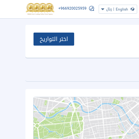
+966920025959
|
ريال
English
اختر التواريخ