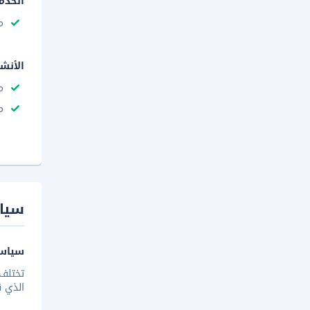
الخدم
م
الأنش
م
م
سيا
سياسة
تختلف 
الذي ق