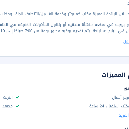
.
ائل الرائحة المميزة مكتب كمبيوتر وخدمة الغسيل/التنظيف الجاف ومكتب استقبا
 بوجبة في مطعم منشأة فندقية أو بتناول المأكولات الخفيفة في الكافيتي
البار/الاستراحة. يتم تقديم بوفيه فطور يوميًا من 7:00 صباحًا إلى 10 صباحاً مقابل رسم إضافي.
قل
المميزات
فق
ركز أعمال
انترنت
تب استقبال 24 ساعة
مصعد
لمزيد