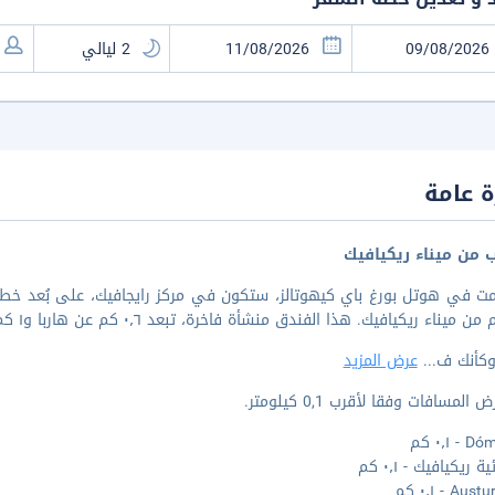
 عامة
ب من ميناء ريكيافيك
 ميناء ريكيافيك. هذا الفندق منشأة فاخرة، تبعد ٠٫٦ كم عن هاربا و١ كم عن هالجريمس كيركيا.
وكأنك ف
...
عرض المزيد
المسافات وفقا لأقرب 0,1 كيلومتر.
 ٠٫١ كم
ة ريكيافيك - ٠٫١ كم
Au - ٠٫١ كم