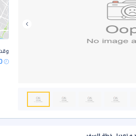
وقت 
0
د و تعديل خطة السفر