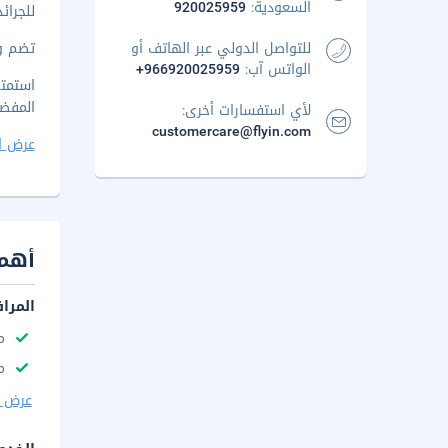
السعودية:
920025959
للجرائد
للتواصل الدولي عبر الهاتف أو
تضم وس
الواتس آب:
+966920025959
استمتع
المفضل في 
لأي استفسارات أخرى:
customercare@flyin.com
عرض ا
أهم 
المرا
م
مك
عرض ا