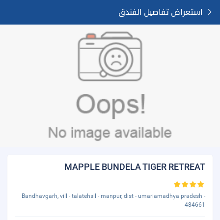
استعراض تفاصيل الفندق
MAPPLE BUNDELA TIGER RETREAT
Bandhavgarh, vill - talatehsil - manpur, dist - umariamadhya pradesh -
484661