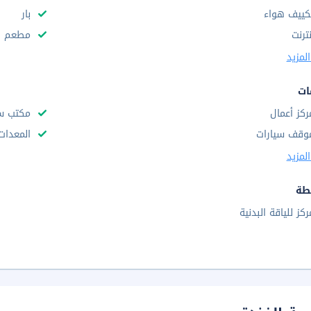
كييف هواء
بار
نترنت
مطعم
لمزيد
ات
ركز أعمال
مكتب س
وقف سيارات
المعدات
لمزيد
طة
ركز للياقة البدنية