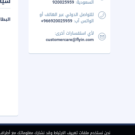
سيا
السعودية:
920025959
للتواصل الدولي عبر الهاتف أو
البطا
الواتس آب:
+966920025959
لأي استفسارات أخرى:
customercare@flyin.com
نحن نستخدم ملفات تعريف الارتباط وقد نشارك معلوماتك مع أطراف ث