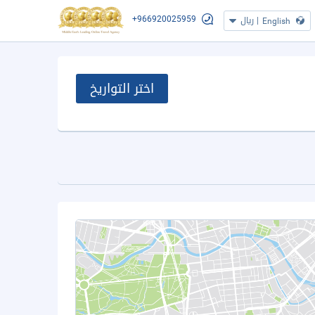
+966920025959
|
ريال
English
اختر التواريخ