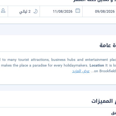
 عامة
d to many tourist attractions, business hubs and entertainment pla
d makes the place a paradise for every holidaymakers.
Location
It is l
on Brookfiel
...
عرض المزيد
المميزات
فق