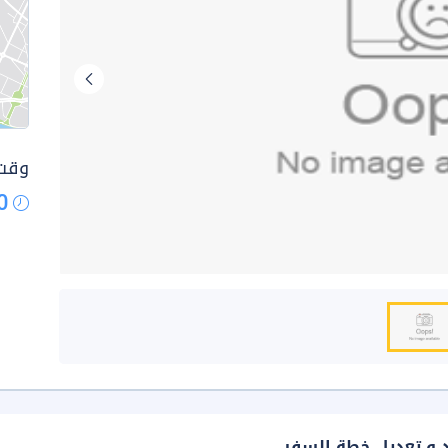
وقت 
0
د و تعديل خطة السفر