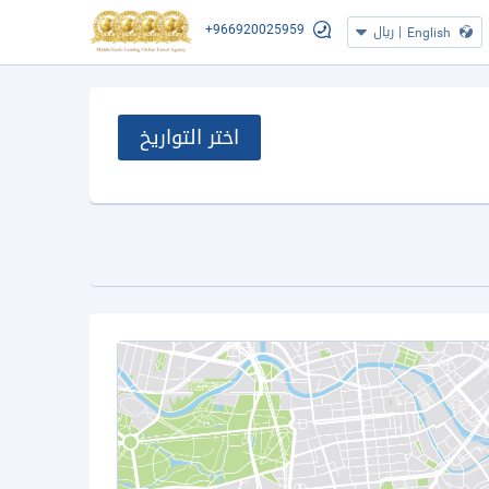
+966920025959
|
ريال
English
اختر التواريخ