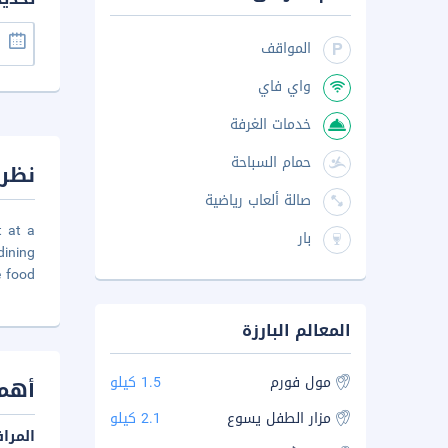
المواقف
واي فاي
خدمات الغرفة
حمام السباحة
نظرة
صالة ألعاب رياضية
t at a
بار
ining
e food
المعالم البارزة
مول فورم
1.5 كيلو
أهم 
مزار الطفل يسوع
2.1 كيلو
المرا