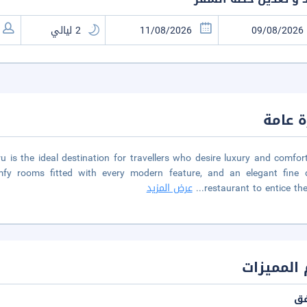
 عامة
ru is the ideal destination for travellers who desire luxury and comfor
mfy rooms fitted with every modern feature, and an elegant fine d
restaurant to entice th
...
عرض المزيد
المميزات
فق