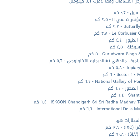
المسافات وفقا لأقرب 0,1 كيلومتر.
ل - ٠٫٢ كم
رات سي II - ٢٫٥ كم
Butt - ٣٫٣ كم
Le Corbusie - ٣٫٨ كم
طيور - ٤٫٤ كم
خنة - ٤٫٥ كم
Gurudwara Sing - ٥ كم
راجيف جاندهي تشانديجاره التكنولوجي - ٥٫٦ كم
To - ٥٫٨ كم
Sector 1 - ٦ كم
National Gallery of P - ٦٫٢ كم
صخور - ٦٫٢ كم
S - ٦٫٤ كم
ISKCON Chandigarh Sri Sri Radha Madhav  - ٦٫٤ كم
International Dolls - ٦٫٦ كم
لمطارات هو:
 - ١٢٫٢ كم
٩ كم