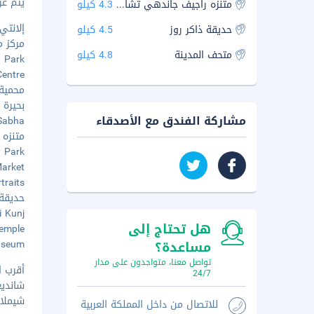
يتم عرض 
متنزه راجيف جاندهي تشانديجاره التكنولوجي
4.3 كيلو
إلانتي مو
حديقة ذاكر روز
4.5 كيلو
مركز مؤتم
متحف المدينة
4.8 كيلو
erfly Park
r Centre
محمية ال
بحيرة سو
مشاركة الفندق مع الأصدقاء
h Sabha
متنزه 
piary Park
7 Market
ortraits
حديقة ال
hanti Kunj
هل تحتاج إلى
Temple
 Museum
مساعدة؟
تواصل معنا، متواجدون على مدار
أقرب ا
24/7
شانديغرا (IXC)
شيملا (SLV) - ٠٫٨
للاتصال من داخل المملكة العربية