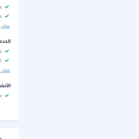
م
مك
عرض ا
الخدم
م
ا
عرض ا
الأنش
م