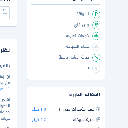
المواقف
واي فاي
خدمات الغرفة
حمام السباحة
نظرة
صالة ألعاب رياضية
بالقر
بار
1
...
عر
المعالم البارزة
الدخول
مركز مؤتمرات سي II
1.8 كيلو
حمامات
خزنات 
بحيرة سوخنة
4.2 كيلو