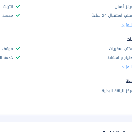
ركز أعمال
انترنت
تب استقبال 24 ساعة
مصعد
لمزيد
ات
كتب سفريات
موقف س
ختيار و اسقاط
خدمة ال
لمزيد
طة
ركز للياقة البدنية