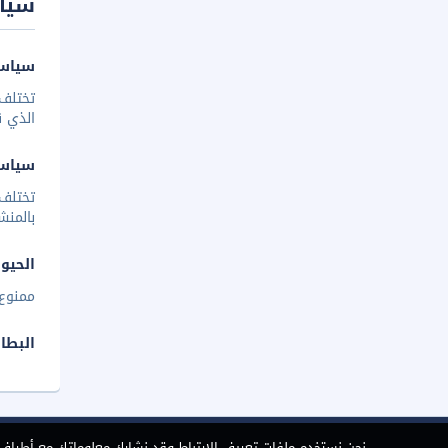
سيا
سياسة
تختلف 
الذي ق
سياس
تختلف
بالمنش
الحيوا
ممنوع 
البطا
نحن نستخدم ملفات تعريف الارتباط وقد نشارك معلوماتك مع أطراف ث