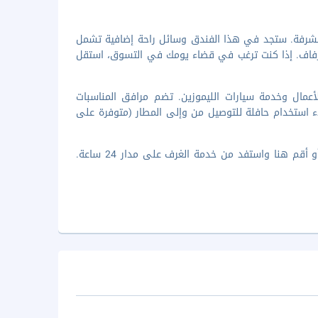
الشرفة. ستجد في هذا الفندق وسائل راحة إضافية تشمل
الزفاف. إذا كنت ترغب في قضاء يومك في التسوق، استقل
لأعمال وخدمة سيارات الليموزين. تضم مرافق المناسبات
اء استخدام حافلة للتوصيل من وإلى المطار (متوفرة على
توقّف لتناول وجبة خفيفة في Flavours، وهو مطعم يحتوي على بار/استراحة. أو أقم هنا واستفد من خدمة الغرف على مدار 24 ساعة.