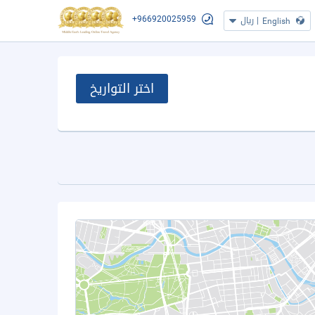
+966920025959
|
ريال
English
اختر التواريخ