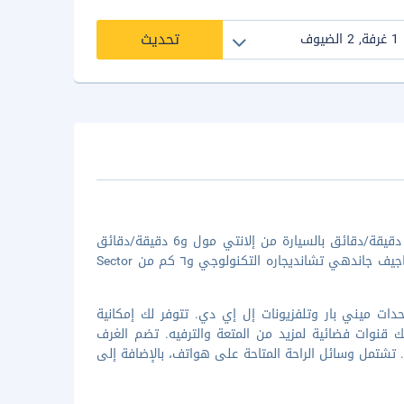
تحديث
إن إقامتك في هومتل شانديجراه تضعك في قلب مدينة تشانديجار، على بُعد 1 دقيقة/دقائق بالسيارة من إلانتي مول و6 دقيقة/دقائق
من بحيرة سوخنة. استمتع بالإقامة في هذا الفندق على بُعد ٥٫٦ كم من متنزه راجيف جاندهي تشانديجاره التكنولوجي و٦ كم من Sector
114 غرفة ضيافة تتميز بوجود وحدات ميني بار وتلفزيونات إل إي دي. تتوفر لك إمكانية
 لك قنوات فضائية لمزيد من المتعة والترفيه. تضم الغرف
تشتمل وسائل الراحة المتاحة على هواتف، بالإضافة إلى