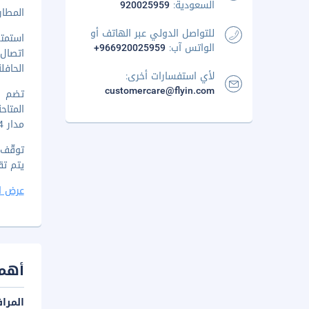
السعودية:
920025959
المطار
للتواصل الدولي عبر الهاتف أو
استمتع
الواتس آب:
+966920025959
اتصال 
الحافل
لأي استفسارات أخرى:
customercare@flyin.com
تضم وس
المتاح
مدار 24 ساعة) بالإضافة إلى خدمة النقل من محطة القطار لقاء تكلفة إضافية.
يتم تقديم بوف
عرض ا
أهم 
المرا