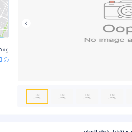
وقت 
0
د و تعديل خطة السفر