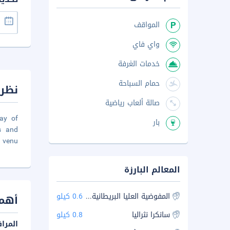
المواقف
واي فاي
خدمات الغرفة
حمام السباحة
نظرة
صالة ألعاب رياضية
ay of
بار
s and
l venu
المعالم البارزة
المفوضية العليا البريطانية في تشيناي
0.6 كيلو
أهم 
سانكرا نثراليا
0.8 كيلو
المرا