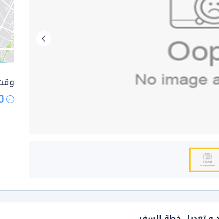
وقت 
0
د و تعديل خطة السفر