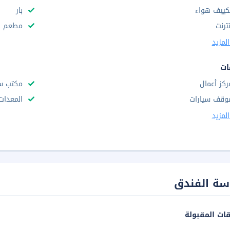
كييف هواء
بار
نترنت
مطعم
لمزيد
ات
ركز أعمال
مكتب س
وقف سيارات
المعدات
لمزيد
سة الفندق
قات المقبولة