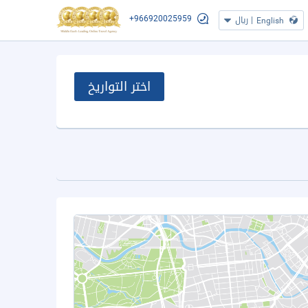
+966920025959
|
ريال
English
اختر التواريخ