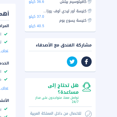
كافيلوسيم بيتش
36.6 كيلو
كنيسة أور ليدي أوف روزاري
أهم 
37.0 كيلو
كنيسة يسوع بوم
40.5 كيلو
المرا
ا
ت
مشاركة الفندق مع الأصدقاء
عرض ا
الخدم
ا
م
هل تحتاج إلى
عرض ا
مساعدة؟
تواصل معنا، متواجدون على مدار
الأنش
24/7
ب
للاتصال من داخل المملكة العربية
م