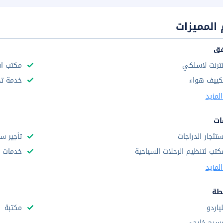
المميزات
فق
نترنت لاسلكي
مكتب استق
كييف هواء
خدمة تخ
لمزيد
ات
ستئجار الدراجات
تأجير سي
كتب لتنظيم الرحلات السياحية
خدمات ا
لمزيد
طة
لياردو
مكتبة
سبح خارجى