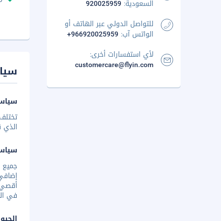
السعودية:
920025959
للتواصل الدولي عبر الهاتف أو
الواتس آب:
+966920025959
لأي استفسارات أخرى:
customercare@flyin.com
سيا
سياسة
تختلف 
الذي ق
سياس
إضافي 
أقصي. 
في الم
الحيوا