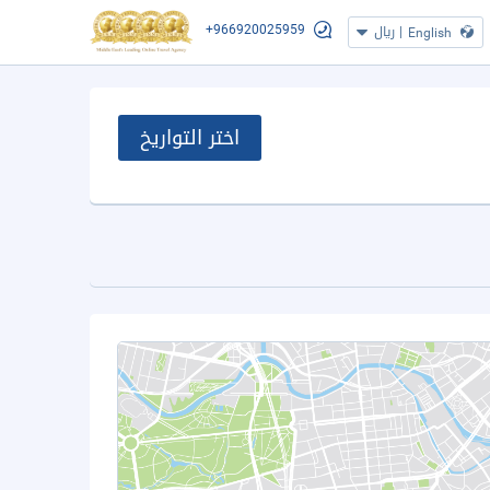
+966920025959
|
ريال
English
اختر التواريخ