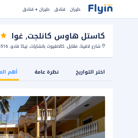
طيران
فنادق
طيران + فنادق
كاستل هاوس كانلجت
, غوا
شارع لافينا، مقابل. كالانغيوت بانشايات، نيكا فادو، 403516 كالانغيوت، غوا، الهند.
اختر التواريخ
نظرة عامة
أهم الم