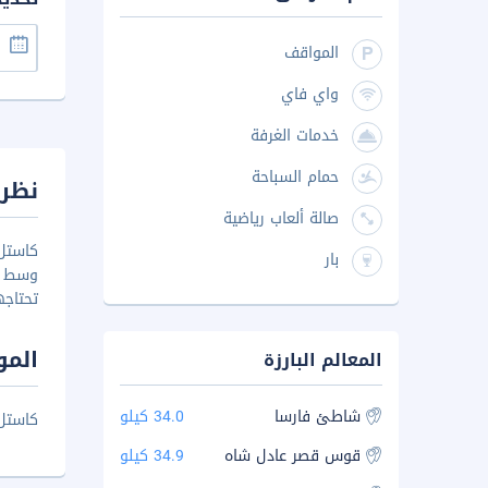
المواقف
واي فاي
خدمات الغرفة
حمام السباحة
نظرة
صالة ألعاب رياضية
كاستل
بار
وسط ا
تحتاجه
المو
المعالم البارزة
شاطئ فارسا
34.0 كيلو
كاستل ها
قوس قصر عادل شاه
34.9 كيلو