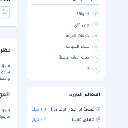
المواقف
واي فاي
خدمات الغرفة
حمام السباحة
نظرة
صالة ألعاب رياضية
بار
ساعة، 
والمغا
المو
المعالم البارزة
كنيسة أور ليدي أوف روزاري
1.8 كيلو
فندق ن
مارغوا بحوالي 3.4 كم، كما يبعد عن معبد شان
شاطئ فارسا
7.1 كيلو