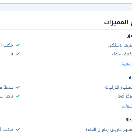
المميزات
فق
نترنت لاسلكي
مكتب استق
كييف هواء
بار
لمزيد
ات
ستئجار الدراجات
خدمة فط
ركز أعمال
تأجير سي
لمزيد
طة
سبح خارجى (طوال العام)
ملاعب أ