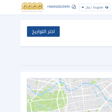
+966920025959
|
ريال
English
اختر التواريخ