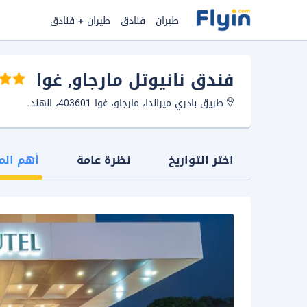
طيران
فنادق
طيران + فنادق
فندق نانيوتل مارجاو
, غوا
طريق بادري ميراندا، مارجاو، غوا 403601، الهند.
اختر التواريخ
نظرة عامة
أهم الم