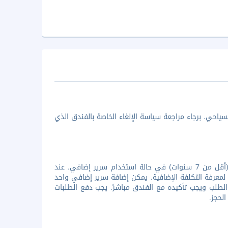
ياحي. برجاء مراجعة سياسة الإلغاء الخاصة بالفندق الذي
جميع الأطفال مُرحب بهم فى الفندق. تقدم المنشأة إقامة مجانية لطفل واحد (أقل من 7 سنوات) في حالة استخدام سرير إضافي. عند
لمعرفة التكلفة الإضافية. يمكن إضافة سرير إضافي واحد
د الطلب ويجب تأكيده مع الفندق مباشرً. يجب دفع الطلبات
لحجز.