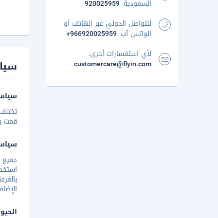
السعودية:
920025959
للتواصل الدولي عبر الهاتف أو
الواتس آب:
+966920025959
لأي استفسارات أخرى:
سيا
customercare@flyin.com
سياسة
تختلف 
قمت بإخ
سياس
استخدا
بالغرف
الإضاف
الحيوا