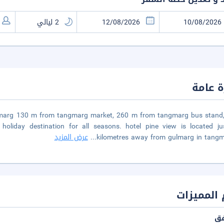
 عامة
lmarg 130 m from tangmarg market, 260 m from tangmarg bus stand,
oliday destination for all seasons. hotel pine view is located ju
kilometres away from gulmarg in tangm
...
عرض المزيد
المميزات
فق