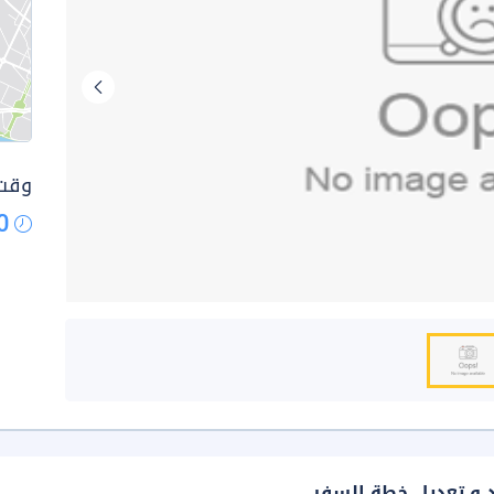
وقت 
0
د و تعديل خطة السفر