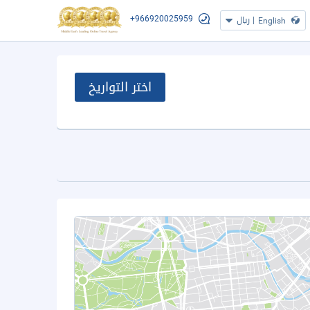
+966920025959
|
ريال
English
اختر التواريخ