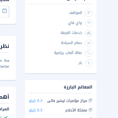
المواقف
واي فاي
خدمات الغرفة
حمام السباحة
نظرة
صالة ألعاب رياضية
om the
بار
enter.
المعالم البارزة
أهم 
مركز مؤتمرات ليشير فالى
0.3 كيلو
المرا
مملكة الأحلام
0.3 كيلو
ت