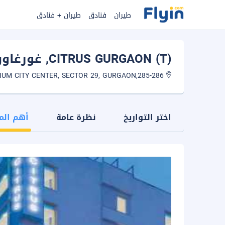
طيران
فنادق
طيران + فنادق
CITRUS GURGAON (T)
, غورغاو
285-286,MILLENNIUM CITY CENTER, SECTOR 29, GURGAON
اختر التواريخ
نظرة عامة
أهم الم