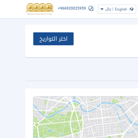
+966920025959
|
ريال
English
اختر التواريخ