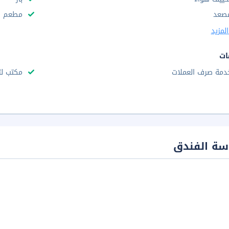
صعد
مطعم
لمزيد
ات
دمة صرف العملات
مكتب لت
سة الفندق