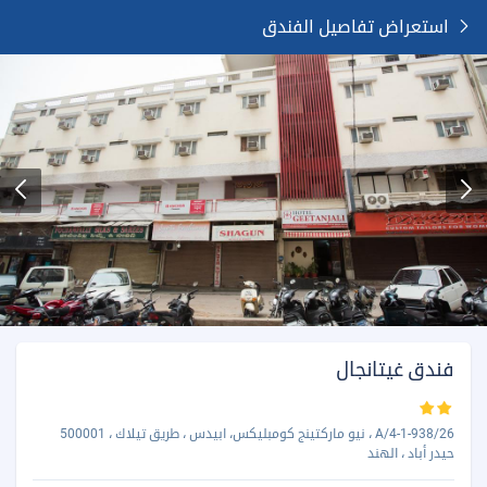
استعراض تفاصيل الفندق
فندق غيتانجال
4-1-938/26/A ، نيو ماركتينج كومبليكس، ابيدس ، طريق تيلاك ، 500001
حيدر أباد ، الهند