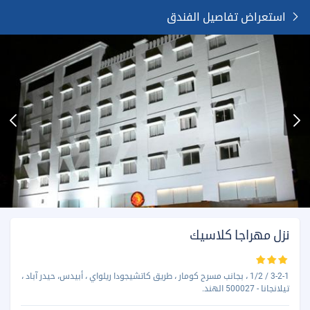
استعراض تفاصيل الفندق
نزل مهراجا كلاسيك
3-2-1 / 1/2 ، بجانب مسرح كومار ، طريق كاتشيجودا ريلواي ، أبيدس، حيدر آباد ،
تيلانجانا - 500027 الهند.