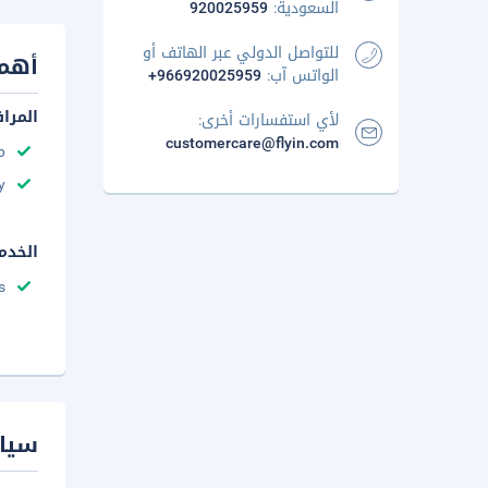
السعودية:
920025959
للتواصل الدولي عبر الهاتف أو
أهم 
الواتس آب:
+966920025959
المرا
لأي استفسارات أخرى:
customercare@flyin.com
مك
y
الخدم
s
سيا