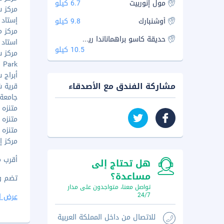
مول إنوربيت
6.7 كيلو
مركز س
إستاد ج
أوشنبارك
9.8 كيلو
مركز م
حديقة كاسو براهماناندا ريدي الوطنية
استاد ج
10.5 كيلو
مركز سو
Dog Park
أبراج سيب
مشاركة الفندق مع الأصدقاء
قرية شيل
جامعة ج
متنزه أ
متنزه 
متنزه م
مركز إين
أقرب مطار رئيس
هل تحتاج إلى
مساعدة؟
تضم وسائل
تواصل معنا، متواجدون على مدار
24/7
عرض ا
للاتصال من داخل المملكة العربية