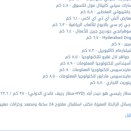
اراث سيتي كابيتال مول للتسوق - ٤٫٨ كم
اشيبولي المغطى - ٥٫٨ كم
عارض أتش أي تي اي اكس - ٦٫١ كم
ي إم سي بالايوغ للألعاب الرياضية - ٦٫٣ كم
هرابجي جودريج جرين للأعمال - ٦٫٤ كم
Hyderabad  - ٦٫٧ كم
ر - ٧ كم
بارمام كالتيوريل - ٧٫٣ كم
واهر لال نهرو للتكنولوجيا - ٧٫٥ كم
سينداس لتكنولوجيا المعلومات - ٧٫٩ كم
مايندسبيس لتكنولوجيا المعلومات - ٨ كم
ايندسبيس مادابور لتكنولوجيا المعلومات - ٨٫٥ كم
وربت التجاري - ٨٫٨ كم
ي هو حيدر أباد (HYD-مطار رجيف غاندي الدولي) - ٣٨ كم / ٢٣٫٦ ميل
 الرائحة المميزة مكتب استقبال مفتوح 24 ساعة ومصعد وخزانات صغيرة.
قل