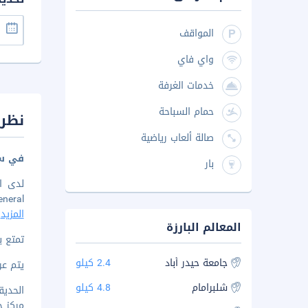
المواقف
واي فاي
خدمات الغرفة
حمام السباحة
نظرة
صالة ألعاب رياضية
في سي
بار
General ومركز ساراث سيتي كابيتال مول للتسوق. الإقامة في هذا الفندق تضعك على بُعد
المزيد
المعالم البارزة
تمتع بالإقامة في واحدة من
جامعة حيدر أباد
2.4 كيلو
يتم عرض 
شلبرامام
4.8 كيلو
الحديقة
مركز حا