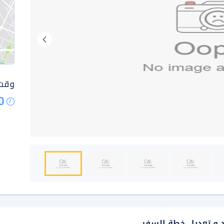
وقت 
0
د و تعديل خطة السفر