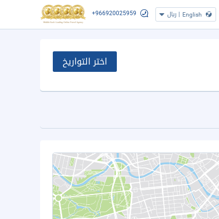
+966920025959
|
ريال
English
اختر التواريخ