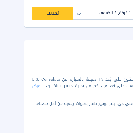
تحديث
لدى الإقامة في سرينيفاسام ستوديو فلات في حيدر أباد (سيرلينج أمبلي)، ستكون على بُعد 15 دقيقة بالسيارة من U.S. Consulate
...
عرض