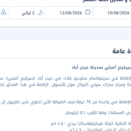
 عامة
رلينج أمبلي بمدينة حيدر أباد
 ٢١٫٧ كم من بحيرة حسين ساكر و٢
 78 غرفة/غرف الضيافة التي تحتوي على تلفزيون إل سي دي. يتم توفير تلفاز بقنوات رقمية من أجل متعتك.
المسافات وفقا لأقرب 0,1 كيلومتر.
 النباتية كوتلا فيجايابهاسكارا ريدي - ٤٫٥ كم
يدراباد الدولي للمؤتمرات - ٤٫٩ كم