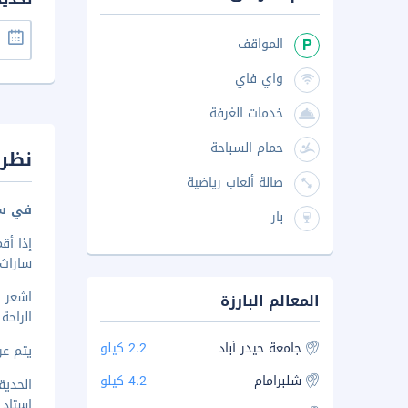
المواقف
واي فاي
خدمات الغرفة
حمام السباحة
نظرة
صالة ألعاب رياضية
في سي
بار
ساراث سي
المعالم البارزة
الراحة
جامعة حيدر أباد
2.2 كيلو
يتم عرض 
شلبرامام
4.2 كيلو
الحديقة
إستاد ج