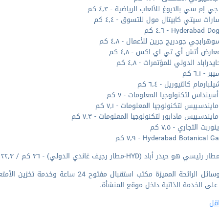
ي إم سي بالايوغ للألعاب الرياضية - ٤٫٣ كم
اراث سيتي كابيتال مول للتسوق - ٤٫٤ كم
Hyderabad  - ٤٫٦ كم
هرابجي جودريج جرين للأعمال - ٤٫٨ كم
عارض أتش أي تي اي اكس - ٤٫٨ كم
يدراباد الدولي للمؤتمرات - ٤٫٨ كم
 - ٦٫١ كم
بارمام كالتيوريل - ٦٫٤ كم
سينداس لتكنولوجيا المعلومات - ٧ كم
ايندسبيس لتكنولوجيا المعلومات - ٧٫١ كم
ايندسبيس مادابور لتكنولوجيا المعلومات - ٧٫٣ كم
وربت التجاري - ٧٫٥ كم
Hyderabad Botanical  - ٧٫٩ كم
ي هو حيدر أباد (HYD-مطار رجيف غاندي الدولي) - ٣٦ كم / ٢٢٫٣ ميل
تضم وسائل الرائحة المميزة مكتب استقبال 
على الخدمة الذاتية داخل موقع المنشأة.
قل