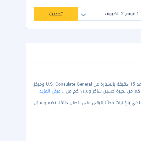
تحديث
إذا أقمت في ييلو بيلز ستوديوس آند سويتس، ستكون في مركز حيدر أباد، على بُعد 15 دقيقة بالسيارة عن U.S. Consulate General ومركز
...
عرض المزيد
ة ضيافة. يُتاح لك اتصال لاسلكي بالإنترنت مجانًا لتبقى على اتصال دائمًا. تضم وسائل