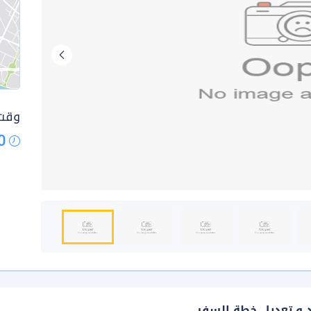
وقت 
0
د و تعديل خطة السفر