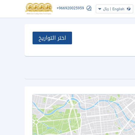
+966920025959
|
ريال
English
اختر التواريخ