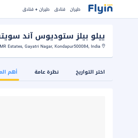
طيران
فنادق
طيران + فنادق
ييلو بيلز ستوديوس آند سوي
Survey Number 192, and 40, Plot No 39, KMR Estates, Gayatri Nagar, Kondapur500084, India
اختر التواريخ
نظرة عامة
أهم الم