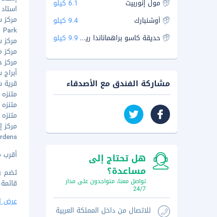
مول إنوربيت
6.1 كيلو
استاد ج
مركز س
أوشنبارك
9.4 كيلو
Dog Park
حديقة كاسو براهماناندا ريدي الوطنية
9.9 كيلو
مركز سو
مركز م
مركز حا
أبراج سيبر
مشاركة الفندق مع الأصدقاء
قرية شيل
متنزه أ
متنزه م
متنزه م
مركز إين
Gardens
أقرب مطار رئيس
هل تحتاج إلى
مساعدة؟
تواصل معنا، متواجدون على مدار
قائمة 
24/7
عرض ا
للاتصال من داخل المملكة العربية