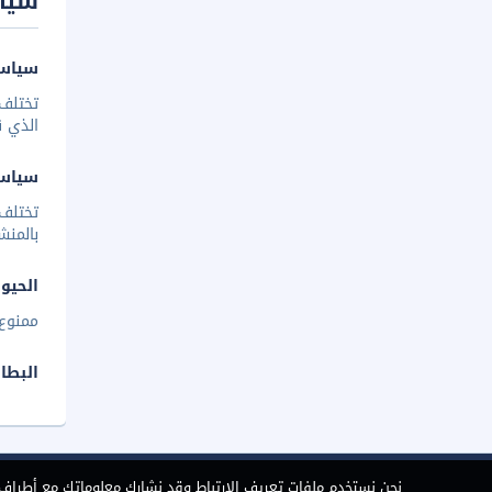
سيا
سياسة
تختلف 
الذي ق
سياس
تختلف
بالمنش
الحيوا
ممنوع 
البطا
نحن نستخدم ملفات تعريف الارتباط وقد نشارك معلوماتك مع أطراف ث