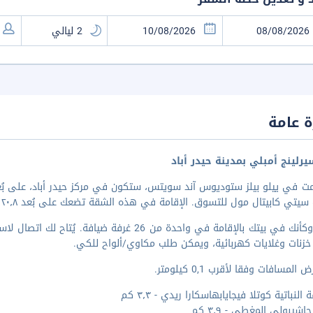
 عامة
رلينج أمبلي بمدينة حيدر أباد
تي كابيتال مول للتسوق. الإقامة في هذه الشقة تضعك على بُعد ٢٠٫٨ كم من بحيرة حسين ساكر و٢٤٫٥ كم من
اشعر وكأنك في بيتك بالإقامة في واحدة من 26 غرف
 خزنات وغلايات كهربائية، ويمكن طلب مكاوي/ألواح للكي.
المسافات وفقا لأقرب 0,1 كيلومتر.
 النباتية كوتلا فيجايابهاسكارا ريدي - ٣٫٣ كم
اشيبولي المغطى - ٣٫٩ كم