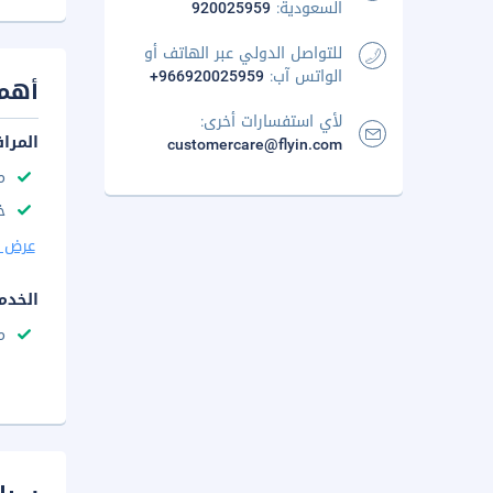
السعودية:
920025959
للتواصل الدولي عبر الهاتف أو
الواتس آب:
+966920025959
أهم 
لأي استفسارات أخرى:
المرا
customercare@flyin.com
مك
خ
عرض ا
الخدم
م