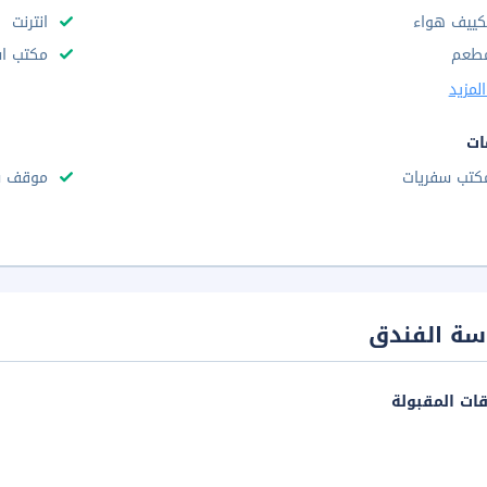
كييف هواء
انترنت
طعم
مكتب استقب
لمزيد
ات
كتب سفريات
موقف س
سة الفندق
قات المقبولة