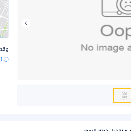
وقت 
0
د و تعديل خطة السفر