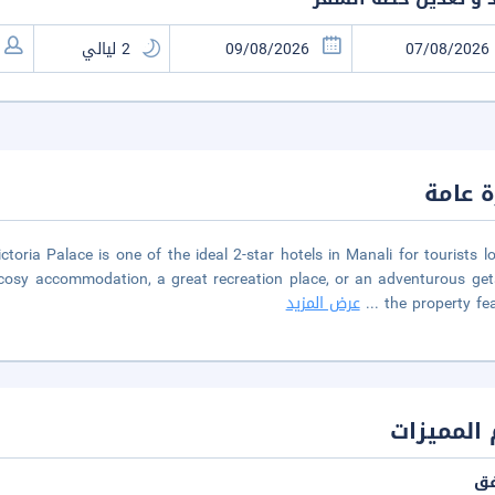
 عامة
toria Palace is one of the ideal 2-star hotels in Manali for tourists l
a cosy accommodation, a great recreation place, or an adventurous ge
the property fe
...
عرض المزيد
المميزات
فق