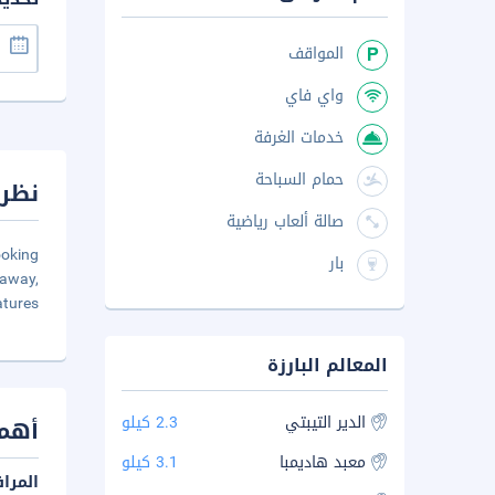
المواقف
واي فاي
خدمات الغرفة
حمام السباحة
نظرة
صالة ألعاب رياضية
ooking
بار
taway,
atures
المعالم البارزة
الدير التيبتي
2.3 كيلو
أهم 
معبد هاديمبا
3.1 كيلو
المرا