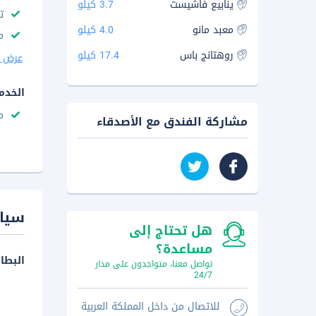
ينابيع فاشيست
3.7 كيلو
ت
معبد مانو
4.0 كيلو
م
روهتانج باس
17.4 كيلو
عرض ا
الخدم
م
مشاركة الفندق مع الأصدقاء
سيا
هل تحتاج إلى
مساعدة؟
البطا
تواصل معنا، متواجدون على مدار
24/7
للاتصال من داخل المملكة العربية