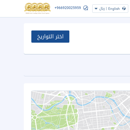
+966920025959
|
ريال
English
اختر التواريخ