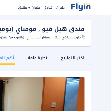
طيران
فنادق
طيران + فنادق
فندق هيل فيو
, مومباي (بومب
طريق ساكي فيهار، فيهار ليك، بواي، (بالقرب من فندق رمادا)، 400087، مومب
اختر التواريخ
نظرة عامة
أهم الم