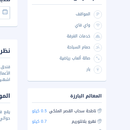
المواقف
واي فاي
خدمات الغرفة
حمام السباحة
نظرة
صالة ألعاب رياضية
بار
الأعم
اشهى ا
المو
المعالم البارزة
ناطحة سحاب القصر الملكي
0.5 كيلو
حوالي مسافة 16.1
نهرو بلانتوريم
0.7 كيلو