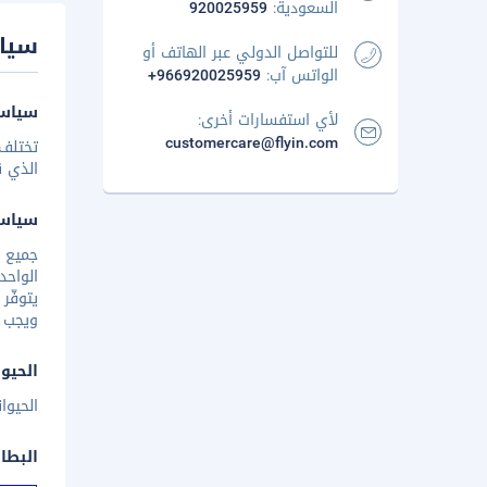
السعودية:
920025959
سيا
للتواصل الدولي عبر الهاتف أو
الواتس آب:
+966920025959
سياسة
لأي استفسارات أخرى:
customercare@flyin.com
تختلف 
الذي ق
سياس
الواحد
يتوفّر
ويجب 
الحيوا
الحيوا
البطا