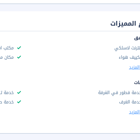
المميزات
فق
نترنت لاسلكي
مكتب استق
كييف هواء
مكان م
لمزيد
ات
دمة فطور في الغرفة
خدمة تن
دمة الغرف
خدمة حج
لمزيد