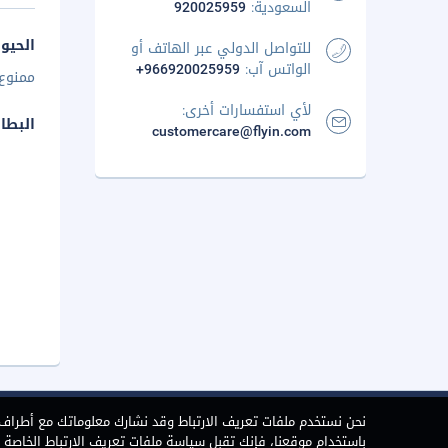
السعودية:
920025959
الحيوا
للتواصل الدولي عبر الهاتف أو
الواتس آب:
+966920025959
ممنوع 
لأي استفسارات أخرى:
البطا
customercare@flyin.com
نحن نستخدم ملفات تعريف الارتباط وقد نشارك معلوماتك مع أطراف ث
باستخدام موقعنا، فإنك تقبل سياسة ملفات تعريف الارتباط الخاصة بن