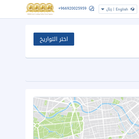
+966920025959
|
ريال
English
اختر التواريخ