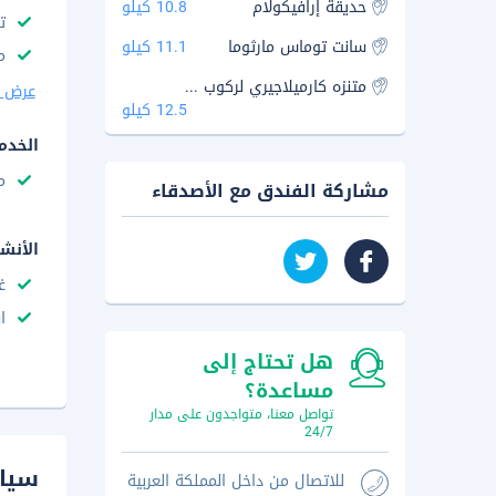
حديقة إرافيكولام
10.8 كيلو
ت
سانت توماس مارثوما
11.1 كيلو
مك
متنزه كارميلاجيري لركوب الأفيال
عرض ا
12.5 كيلو
الخدم
م
مشاركة الفندق مع الأصدقاء
الأنش
غ
ا
هل تحتاج إلى
مساعدة؟
تواصل معنا، متواجدون على مدار
24/7
سيا
للاتصال من داخل المملكة العربية