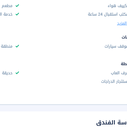
كييف هواء
مطعم
تب استقبال 24 ساعة
خدمة ال
لمزيد
ات
وقف سيارات
منطقة 
طة
رف العاب
حديقة
ستئجار الدراجات
سة الفندق