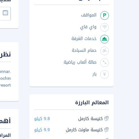
المواقف
واي فاي
خدمات الغرفة
حمام السباحة
نظرة
صالة ألعاب رياضية
unnar.
بار
ochin
resort
المعالم البارزة
كنيسة كارمل
9.8 كيلو
أهم 
كنيسة ماونت كارمل
9.9 كيلو
المرا