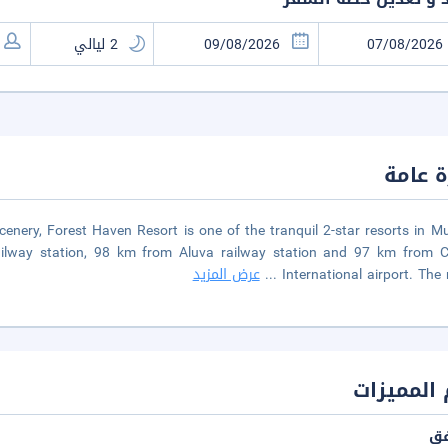
 عامة
nery, Forest Haven Resort is one of the tranquil 2-star resorts in M
ailway station, 98 km from Aluva railway station and 97 km from C
International airport. The 
...
عرض المزيد
المميزات
فق