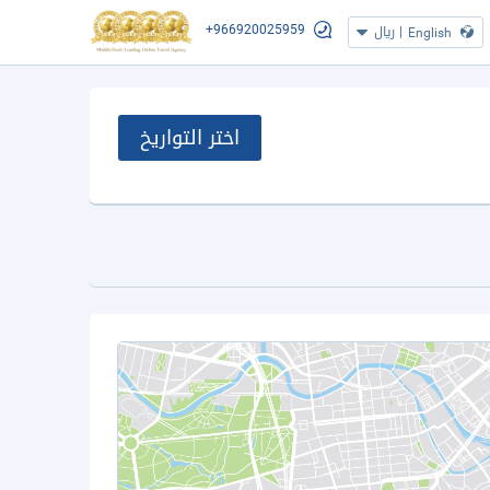
+966920025959
|
ريال
English
اختر التواريخ