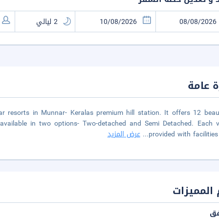
 عامة
 resorts in Munnar- Keralas premium hill station. It offers 12 beaut
 available in two options- Two-detached and Semi Detached. Each vi
provided with facilities 
...
عرض المزيد
المميزات
فق