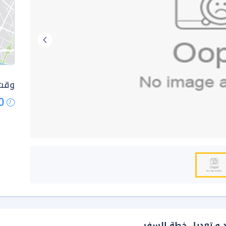
وقت 
0
د و تعديل خطة السفر