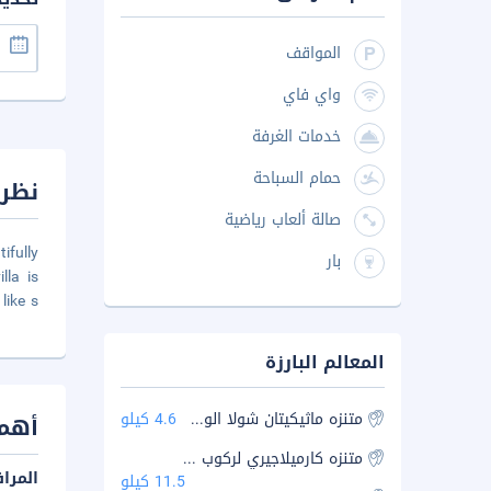
المواقف
واي فاي
خدمات الغرفة
حمام السباحة
نظرة
صالة ألعاب رياضية
ifully
بار
lla is
like s
المعالم البارزة
متنزه ماثيكيتان شولا الوطني
4.6 كيلو
أهم 
متنزه كارميلاجيري لركوب الأفيال
المرا
11.5 كيلو