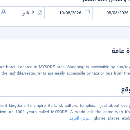
 عامة
re hotel. Located in MYSORE area. Shopping is accessible by bus/ta
the nightlife/restaurants are easily accessible by taxi or bus from the 
قع
nt kingdom, its empire, its land, culture, temples.... just about ever
ncient as 1000 years called MYSORE. A world still the same with it'
glories, places, exu
...
عرض المزيد