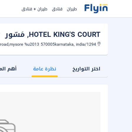
طيران
فنادق
طيران + فنادق
HOTEL KING'S COURT
, مَسّور
1294/b, jhansi lakshmibai road,mysore %u2013 570005karnataka, india
اختر التواريخ
نظرة عامة
أهم الم