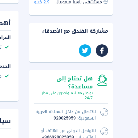
مستشفى باسبا ميموريال
2.9 كيلو
أهم 
مشاركة الفندق مع الأصدقاء
المرا
ت
الخدم
م
هل تحتاج إلى
مساعدة؟
تواصل معنا، متواجدون على مدار
24/7
للاتصال من داخل المملكة العربية
السعودية:
920025959
سيا
للتواصل الدولي عبر الهاتف أو
الواتس آب:
+966920025959