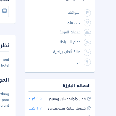
المواقف
واي فاي
خدمات الغرفة
حمام السباحة
نظرة
صالة ألعاب رياضية
xi and
بار
hotel.
المو
المعالم البارزة
ything
قصر جاجانموهان ومعرض الفنون
0.9 كيلو
s past
berant
كنيسة سانت فيلوميناس
1.7 كيلو