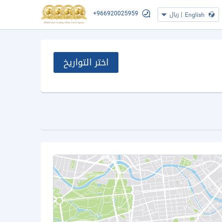
+966920025959
|
ريال
English
اختر التواريخ