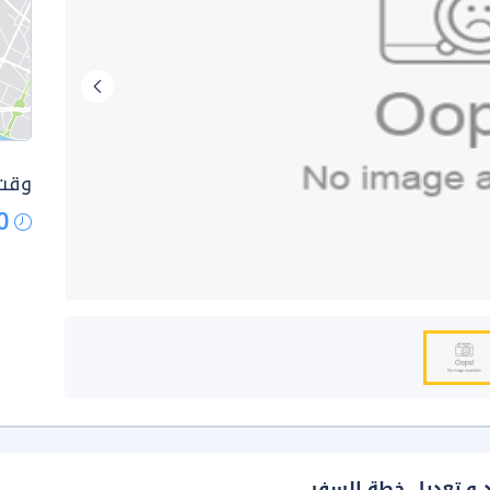
وقت 
0
د و تعديل خطة السفر