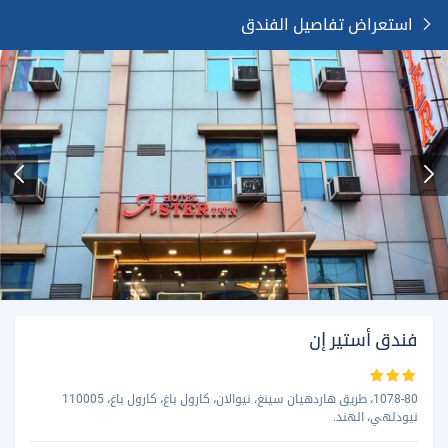
استعراض تفاصيل الفندق
فندق أستير إن
1078-80، طريق هاردهيان سينغ، نيوالان، كارول باغ، كارول باغ، 110005
نيودلهي، الهند.