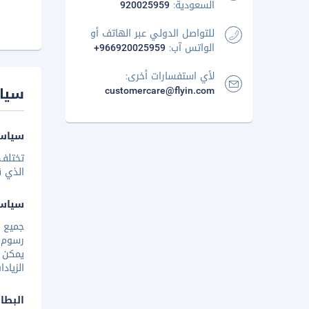
السعودية:
920025959
للتواصل الدولي عبر الهاتف أو
الواتس آب:
+966920025959
لأي استفسارات أخرى:
سيا
customercare@flyin.com
سياسة
تختلف 
الذي ق
سياس
رسوم إ
يمكن إ
الزياد
البطا