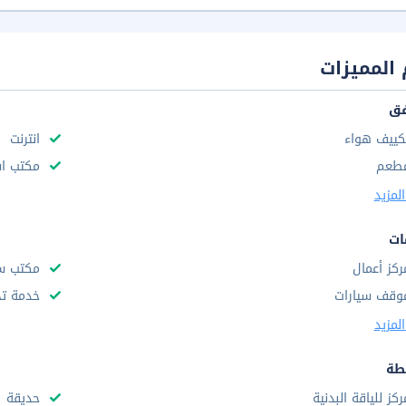
المميزات
فق
كييف هواء
انترنت
طعم
مكتب استقب
لمزيد
ات
ركز أعمال
مكتب س
وقف سيارات
خدمة تخ
لمزيد
طة
ركز للياقة البدنية
حديقة