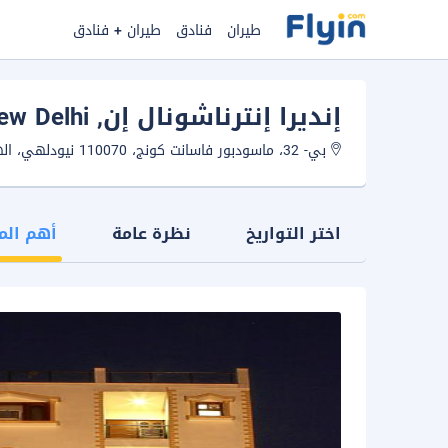
طيران
فنادق
طيران + فنادق
إنديرا إنترناشونال إن
, New Delhi
بي- 32، ماسودبور فاسانت كونج، 110070 نيودلهي، الهند
اختر التواريخ
نظرة عامة
أهم الم