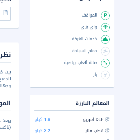
المواقف
واي فاي
خدمات الغرفة
حمام السباحة
نظرة
صالة ألعاب رياضية
بيت ضي
بار
للجميع
وجهات
المو
المعالم البارزة
DLF امبريو
1.8 كيلو
(تاكس
قطب منار
3.2 كيلو