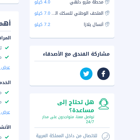
محطة مترو دلهي
4.0 كيلو
المتحف الوطني للسكك الحديدية
7.0 كيلو
أهم 
أنسال بلازا
7.2 كيلو
المرا
ت
مشاركة الفندق مع الأصدقاء
م
عرض ا
الخدم
م
هل تحتاج إلى
م
مساعدة؟
عرض ا
تواصل معنا، متواجدون على مدار
24/7
الأنش
للاتصال من داخل المملكة العربية
م