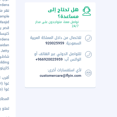
 Gardens
هل تحتاج إلى
نهر ماند
مساعدة؟
i Temple
ma Masjid
تواصل معنا، متواجدون على مدار
24/7
قصر بيشو
كنيسة مر
للاتصال من داخل المملكة العربية
 Gardens
السعودية:
920025959
ad Maidan
es Jetty
للتواصل الدولي عبر الهاتف أو
شاطئ مير
الواتس آب:
+966920025959
Building
كازينو ر
لأي استفسارات أخرى:
customercare@flyin.com
أقرب ا
غوا (GOI-دابوليم) - ٢٨٫٥ كم
غوا (مط
المطار 
تمتع ب