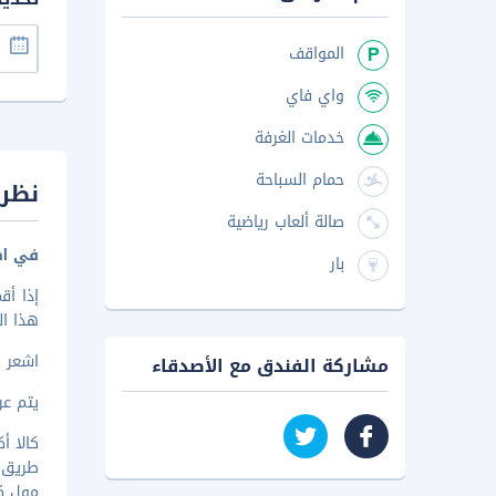
المواقف
واي فاي
خدمات الغرفة
حمام السباحة
نظرة
صالة ألعاب رياضية
في Campal بمدينة باناجي
بار
هذا الفندق تضعك
اشعر و
مشاركة الفندق مع الأصدقاء
يتم عرض 
كالا أكاد
طريق 18 يونيو - ٠٫٧ 
مول كاكو