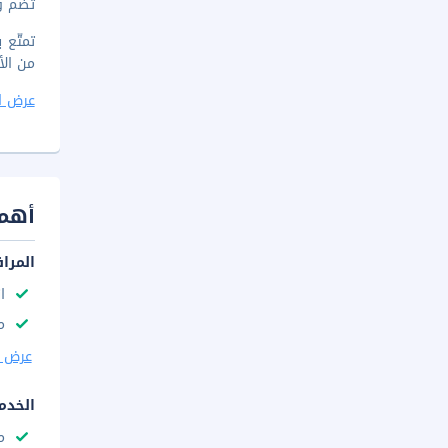
تضم وسائل 
تمتّع 
من الأطباق الم
عرض ا
أهم 
المرا
ا
م
عرض ا
الخدم
م