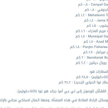
Campal - ٠٫٨ كم
وفي - ٠٫٨ كم
Mahalaxm - ١٫٢ كم
Ja - ١٫٤ كم
ب - ١٫٥ كم
يم العذراء - ١٫٦ كم
Municipal - ١٫٧ كم
Az - ١٫٧ كم
Panjim Fisheri - ١٫٨ كم
امار - ١٫٩ كم
Secretariat  - ٢ كم
ويال ديلتين - ٢٫٢ كم
لمطارات هو:
ار غوا الدولي الجديد) - ٣٤٫٢ كم
المُفَضَّل للوصول إلى تي جي أميا جراند هو غوا (GOI-دابوليم).
وسائل الراحة المتاحة في هذه المنشأة، ومنها اتصال لاسلكي مجاني بالإنتر