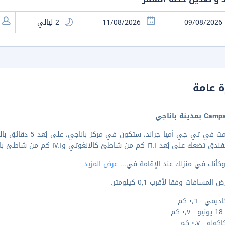
 عامة
إذا أقمت في تي جي أ
 على بُعد ١٦٫١ كم من شاطئ كالانغوتي و١٧٫١ كم من شاطئ باكا.
كأنك في منزلك عند الإقامة في
...
عرض المزيد
المسافات وفقا لأقرب 0,1 كيلومتر.
يمي - ٠٫٦ كم
كم
لو - ٠٫٧ كم