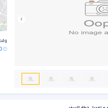
وقت 
0
د و تعديل خطة السفر