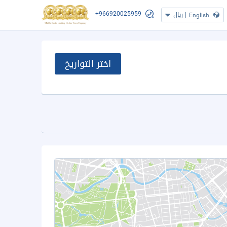
+966920025959
|
ريال
English
اختر التواريخ