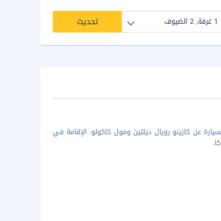
تحديث
ميا جراند، ستكون في مركز باناجي، على بُعد 5 دقائق بالسيارة عن كازينو رويال ديلتين ومول كاكولو. الإقامة في