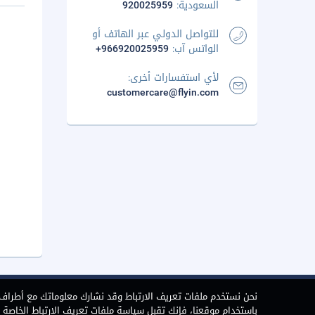
السعودية:
920025959
للتواصل الدولي عبر الهاتف أو
الواتس آب:
+966920025959
لأي استفسارات أخرى:
customercare@flyin.com
نحن نستخدم ملفات تعريف الارتباط وقد نشارك معلوماتك مع أطراف ث
باستخدام موقعنا، فإنك تقبل سياسة ملفات تعريف الارتباط الخاصة بن