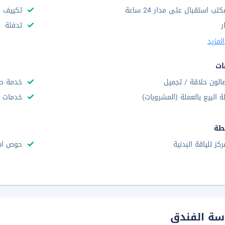
كتب استقبال على مدار 24 ساعة
تكييف ه
ر
تدفئة
لمزيد
ات
الون حلاقة / تجميل
خدمة صر
لة البيع بالعملة (المشروبات)
خدمات ا
طة
ركز للياقة البدنية
حوص اس
سة الفندق