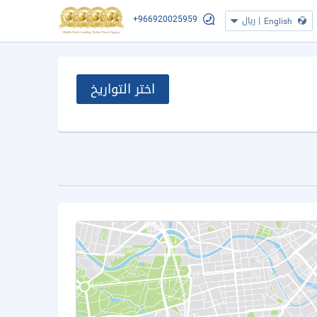
+966920025959
|
ريال
English
اختر التواريخ