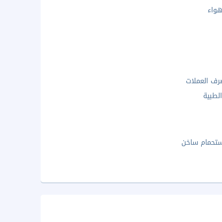
واء
ف العملات
لطبية
تحمام ساخن