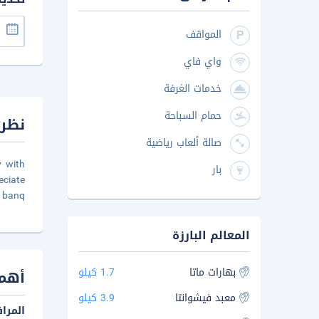
المواقف
واي فاي
خدمات الغرفة
حمام السباحة
نظرة
صالة ألعاب رياضية
y with
بار
eciate
, banq
المعالم البارزة
بهارات ماتا
1.7 كيلو
أهم 
معبد فيشوانتا
3.9 كيلو
المرا