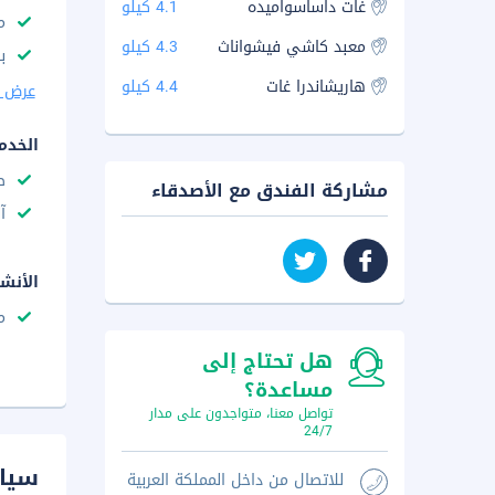
غات داساسواميده
4.1 كيلو
م
معبد كاشي فيشواناث
4.3 كيلو
با
هاريشاندرا غات
4.4 كيلو
عرض ا
الخدم
ص
مشاركة الفندق مع الأصدقاء
آ
الأنش
م
هل تحتاج إلى
مساعدة؟
تواصل معنا، متواجدون على مدار
24/7
سيا
للاتصال من داخل المملكة العربية