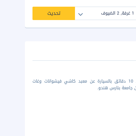
تحديث
إذا أقمت في راديسون هوتل فاراناسي، ستكون في مركز بنارس، على بُعد 10 دقائق بالسيارة عن معبد كاشي فيشواناث وغات