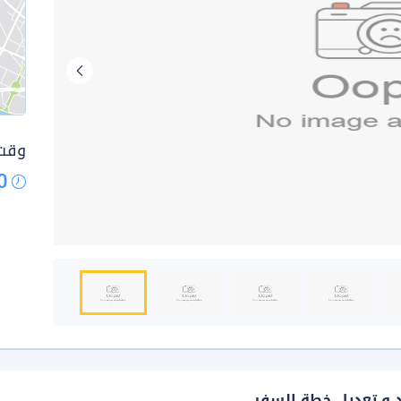
وقت 
0
د و تعديل خطة السفر