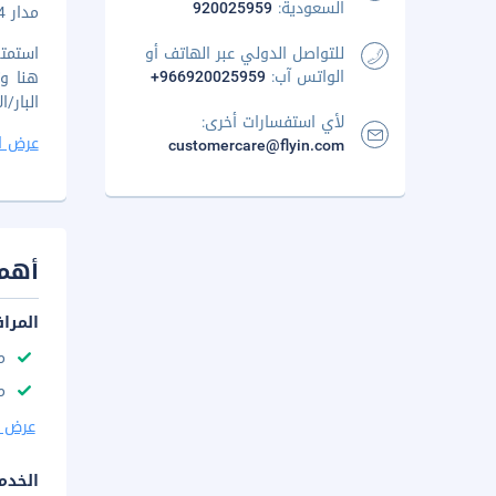
السعودية:
920025959
مدار 24 ساعة) بالإضافة إلى خدمة النقل من محطة القطار لقاء تكلفة إضافية.
للتواصل الدولي عبر الهاتف أو
الواتس آب:
+966920025959
البار/الاست
لأي استفسارات أخرى:
عرض ا
customercare@flyin.com
أهم 
المرا
م
مك
عرض ا
الخدم