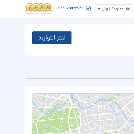
+966920025959
|
ريال
English
اختر التواريخ