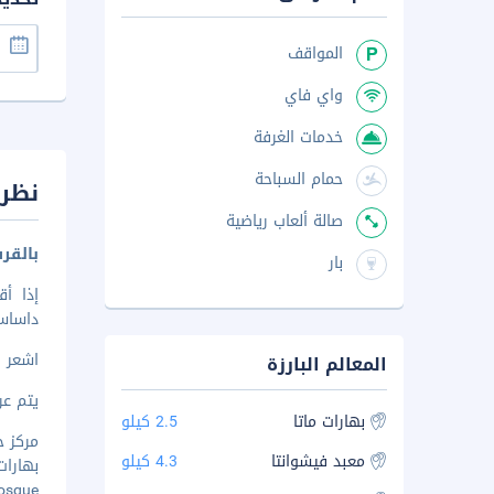
المواقف
واي فاي
خدمات الغرفة
حمام السباحة
نظرة
صالة ألعاب رياضية
بالقر
بار
داساسواميده
اشعر 
المعالم البارزة
يتم عرض 
بهارات ماتا
2.5 كيلو
مركز جي
معبد فيشوانتا
4.3 كيلو
بهارات ما
r Mosque