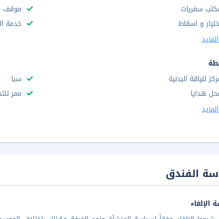
كتب سفريات
موقف س
ختيار و اسقاط
خدمة ال
لمزيد
طة
ركز للياقة البدنية
سبا
حل هدايا
ممر للت
لمزيد
سة الفندق
 الإلغاء