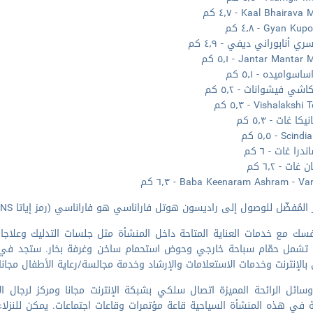
Kaal Bhairav - ٤٫٧ كم
Gyan Ku - ٤٫٨ كم
ي أنابوراني ديفي - ٤٫٩ كم
Jantar Manta - ٥٫١ كم
اسواميده - ٥٫١ كم
شي فيشواناث - ٥٫٢ كم
Vishalaksh - ٥٫٣ كم
كا غات - ٥٫٣ كم
Sci - ٥٫٥ كم
درا غات - ٦ كم
غات - ٦٫٢ كم
Baba Keenaram Ashram - V - ٦٫٣ كم
مُفضّل للوصول إلى راديسون هوتل فاراناسي هو فاراناسي (رمز إياتا VNS - مطار لال بهادور شاستري) - ٢١٫٤ كم
سك مع خدمات العناية المتاحة داخل المنشأة مثل جلسات التدليك وعلاجات
 تشمل حمّام سباحة خارجي وحوض استحمام ساخن وغرفة بخار. ستجد في 
بالإنترنت وخدمات الاستعلامات والإرشاد وخدمة مجالسة/رعاية الأطفال مجانا
ائل الرائحة المميزة اتصال سلكي بشبكة الإنترنت مجانا ومركز لرجال ا
ة في هذه المنشأة السياحية قاعة مؤتمرات وقاعات اجتماعات. يمكن للنزلا