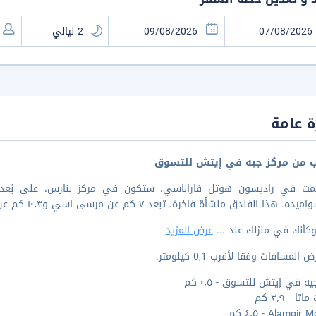
 عامة
ب من مركز جيه في إيتش للتسوق
. هذا الفندق منشأة فاخرة، تبعد ٧ كم عن مرسى اسي و١٠٫٣ كم عن جامعة بنارس هندو.
وكأنك في منزلك عند
...
عرض المزيد
المسافات وفقا لأقرب 0,1 كيلومتر.
ه في إيتش للتسوق - ٠٫٥ كم
تا - ٣٫٩ كم
Alamgi - ٤٫٥ كم