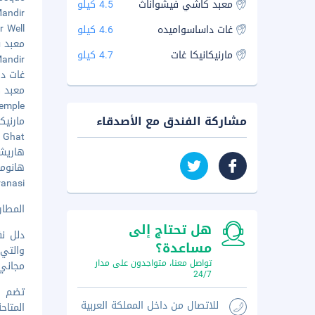
معبد كاشي فيشواناث
4.5 كيلو
a Mandir
por Well
غات داساسواميده
4.6 كيلو
معبد سر
مارنيكانيكا غات
4.7 كيلو
r Mandir
غات داس
معبد كا
i Temple
مشاركة الفندق مع الأصدقاء
مارنيكاني
ndia Ghat
هاريشان
هانومان 
aranasi
المطار ال
هل تحتاج إلى
دلل نف
مساعدة؟
والتي
تواصل معنا، متواجدون على مدار
مجاني 
24/7
تضم وس
للاتصال من داخل المملكة العربية
المتاح