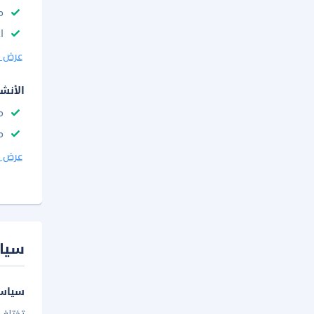
م
ا
عرض ا
الأنش
م
م
عرض ا
سيا
سياسة