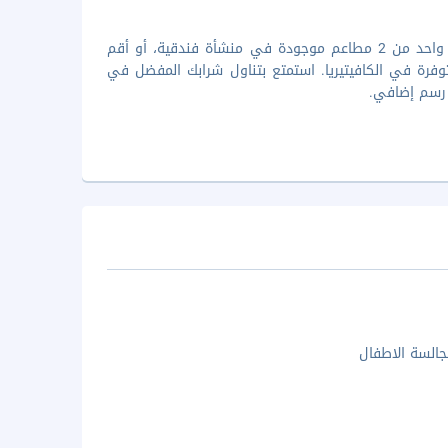
استمتع بتناول الأطباق العالمية في مطعم eastWEST The Coffee Shop، وهو واحد من 2 مطاعم موجودة في منشأة فندقية، أو أقم
ناك أيضا وجبات خفيفة متوفرة في الكافيتيريا. استمتع بتناول شرابك المفضل في
السة الاطفال