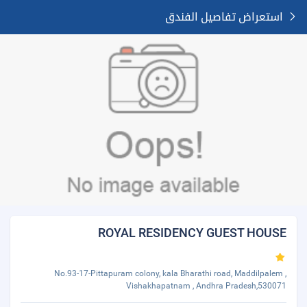
استعراض تفاصيل الفندق
ROYAL RESIDENCY GUEST HOUSE
No.93-17-Pittapuram colony, kala Bharathi road, Maddilpalem ,
Vishakhapatnam , Andhra Pradesh,530071