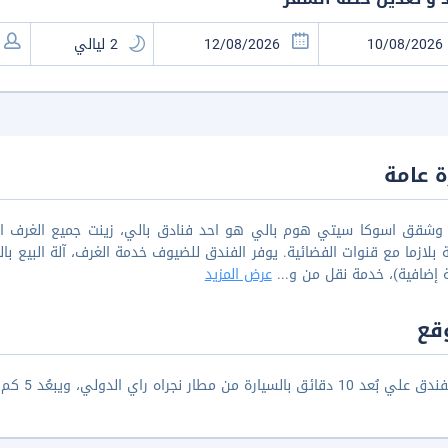
 عامة
وشقق اسوكا سيتي هوم بالي هو احد فنادق بالي، زينت جميع الغرف الم
بلازما مع قنوات الفضائية. يوفر الفندق للضيوف خدمة الغرف، آلة البيع بالعم
 إضافية)، خدمة نقل من و
...
عرض المزيد
قع
ارة من مطار نجراه راي الدولي، ويبعُد 5 كم من شاطئ كوتا الساحر، ويبعُد عن وسط المدينة 4 كم.