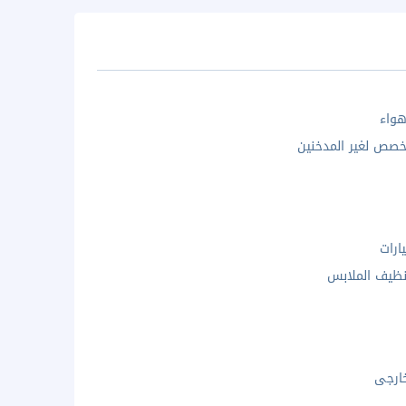
واء
صص لغير المدخنين
ارات
ظيف الملابس
ارجى