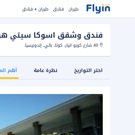
طيران
فنادق
طيران + فنادق
فندق وشقق اسوكا سيتي هوم
40 شارع كوبو انيار، كوتا، بالي، إندونيسيا.
اختر التواريخ
نظرة عامة
أهم الم