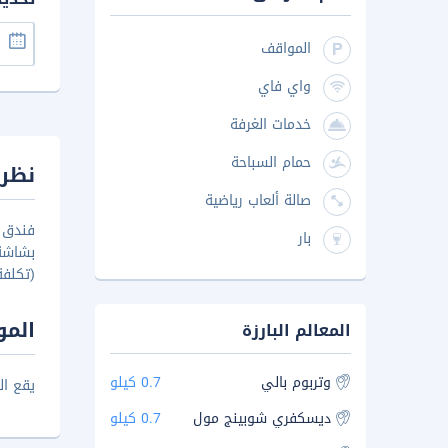
المواقف
واي فاي
خدمات الغرفة
حمام السباحة
نظرة
صالة ألعاب رياضية
فندق 
بار
بشاشة 
(تكلفة
المو
المعالم البارزة
وتربوم بالي
0.7 كيلو
يقع الفندق علي بُعد 10 دقائق بالسي
ديسكفري شوبينج مول
0.7 كيلو