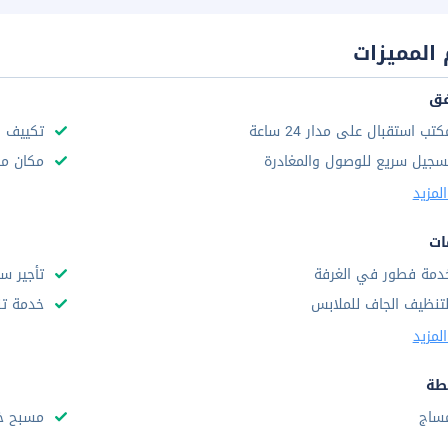
المميزات
فق
كتب استقبال على مدار 24 ساعة
تكييف ه
سجيل سريع للوصول والمغادرة
مكان مخ
لمزيد
ات
دمة فطور في الغرفة
تأجير سي
لتنظيف الجاف للملابس
خدمة تن
لمزيد
طة
ساج
مسبح خ