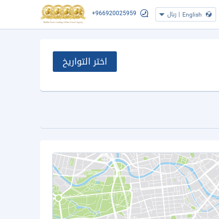
+966920025959
|
ريال
English
اختر التواريخ