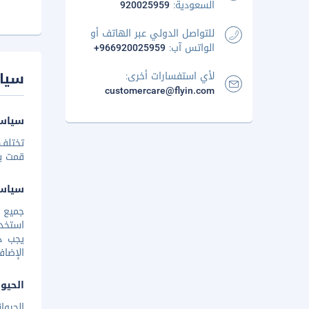
السعودية:
920025959
للتواصل الدولي عبر الهاتف أو
الواتس آب:
+966920025959
سيا
لأي استفسارات أخرى:
customercare@flyin.com
سياسة
تختلف 
قمت بإخ
سياس
يجب دف
الإضاف
الحيوا
الحيوا