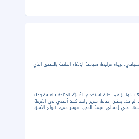
ياحي. برجاء مراجعة سياسة الإلغاء الخاصة بالفندق الذي
جميع الأطفال مُرحب بهم. تقدم المنشأة إقامة مجانية لجميع الأشخاص (أقل من 5 سنوات) في حالة استخدام الأسرَّة المتاحة بالغرفة.وعند
 يجب دفع IDR 116162 لليلة الواحدة والفرد الواحد. يمكن إضافة سرير واحد كحد أقصي في الغرفة.
ها علي إجمالي قيمة الحجز. تتوفر جميع أنواع الأسرّة