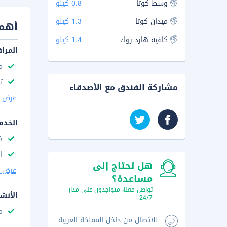
وسط كوتا
0.8 كيلو
ميدان كوتا
1.3 كيلو
أهم 
كافيه هارد روك
1.4 كيلو
المرا
م
ت
مشاركة الفندق مع الأصدقاء
عرض ا
الخدم
خ
ا
هل تحتاج إلى
عرض ا
مساعدة؟
تواصل معنا، متواجدون على مدار
الأنش
24/7
م
للاتصال من داخل المملكة العربية