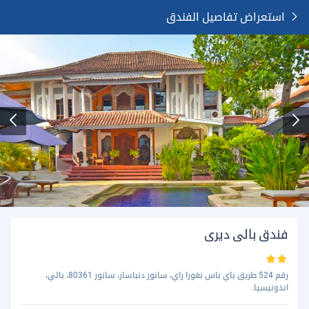
استعراض تفاصيل الفندق
فندق بالى ديرى
رقم 524 طريق باي باس نغورا راي، سانور دنباسار، سانور 80361، بالي،
اندونيسيا.