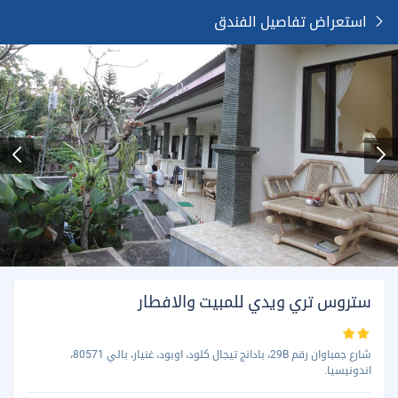
استعراض تفاصيل الفندق
ستروس تري ويدي للمبيت والافطار
شارع جمباوان رقم 29B، بادانج تيجال كلود، اوبود، غنيار، بالي 80571،
اندونيسيا.