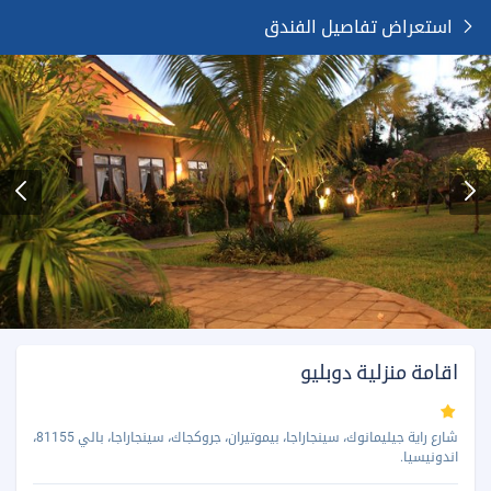
استعراض تفاصيل الفندق
اقامة منزلية دوبليو
شارع راية جيليمانوك، سينجاراجا، بيموتيران، جروكجاك، سينجاراجا، بالي 81155،
اندونيسيا.