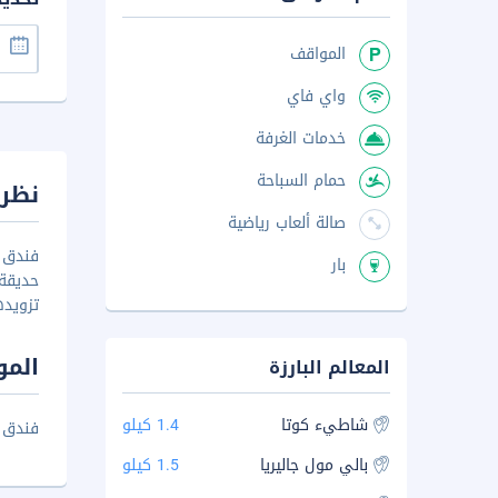
المواقف
واي فاي
خدمات الغرفة
حمام السباحة
نظرة
صالة ألعاب رياضية
بار
تزويده
المو
المعالم البارزة
شاطيء كوتا
1.4 كيلو
فندق جوس
بالي مول جاليريا
1.5 كيلو