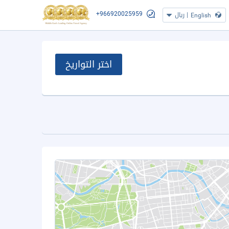
+966920025959
|
ريال
English
اختر التواريخ