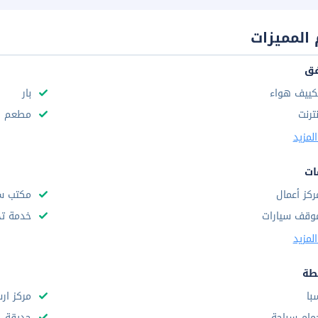
المميزات
فق
كييف هواء
بار
نترنت
مطعم
لمزيد
ات
ركز أعمال
مكتب س
وقف سيارات
خدمة تخ
لمزيد
طة
با
مركز ار
مام سباحة
حديقة