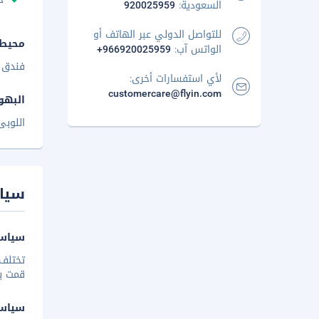
السعودية:
920025959
للتواصل الدولي عبر الهاتف أو
محيط 
الواتس آب:
+966920025959
فندق 
لأي استفسارات أخرى:
customercare@flyin.com
البهو
اللوب
سيا
سياسة
تختلف 
قمت بإخ
سياس