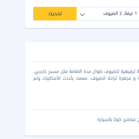
تحديث
 نجوم. يقدم هذا الفندق انشطة ترفيهية للضيوف طوال مدة الاقامة مثل مسبح خارجي،
ركز عافية وسبا و مساج.يقدم الفندق 31 غرفة مميزة و مجهزة لراحة الضيوف، صممت بأحدث الأمكانيات وتم