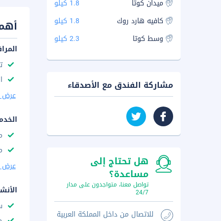
ميدان كوتا
1.8 كيلو
كافيه هارد روك
1.8 كيلو
أهم 
وسط كوتا
2.3 كيلو
المرا
ت
ا
مشاركة الفندق مع الأصدقاء
عرض ا
الخدم
م
م
هل تحتاج إلى
عرض ا
مساعدة؟
تواصل معنا، متواجدون على مدار
الأنش
24/7
س
للاتصال من داخل المملكة العربية
ح