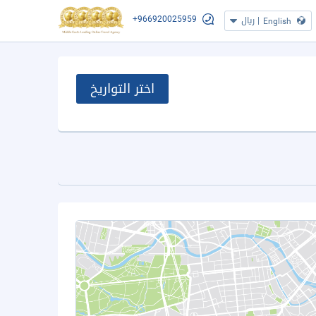
+966920025959
|
ريال
English
اختر التواريخ