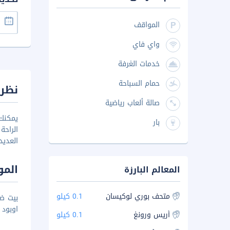
المواقف
واي فاي
خدمات الغرفة
حمام السباحة
نظرة
صالة ألعاب رياضية
بار
الراحة
العديد
المو
المعالم البارزة
متحف بوري لوكيسان
0.1 كيلو
اوبود مسافة 6 دقائق بالسيارة، بينما ي
أريس ورونغ
0.1 كيلو