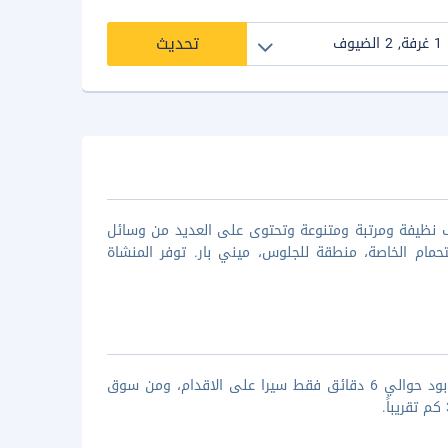
تحديث
ياحة فى بالي من خلال بيت ضيافة ومطعم براداه ويحتوى على 6 غرف نظيفة ومرتبة ومتنوعة وتحتوى على العديد من وسائل
حمام الخاصة، منطقة للجلوس، ميني بار. توفر المنشاة
بيت ضيافة ومطعم براداه يقع في مدينة بالي بمنطقة أوبود، ويبعد عن قصر اوبود حوالي 6 دقائق فقط سيرا على الاقدام، ومن سوق