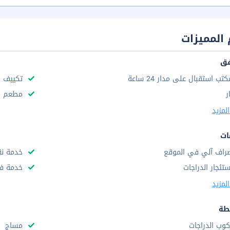
المميزات
فق
كتب استقبال على مدار 24 ساعة
تكييف ه
ر
مطعم
لمزيد
ات
راف آلي في الموقع
خدمة نق
ستئجار الدراجات
خدمة فط
لمزيد
طة
كوب الدراجات
مساج