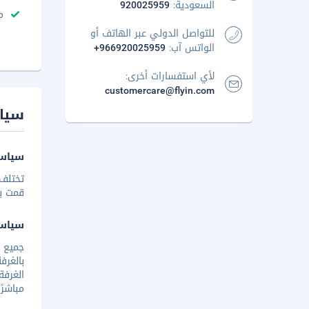
السعودية:
920025959
م
للتواصل الدولي عبر الهاتف أو
الواتس آب:
+966920025959
لأي استفسارات أخرى:
customercare@flyin.com
سيا
سياسة
تختلف 
قمت بإخ
سياس
بالغر
الغرفة
مباشرً.