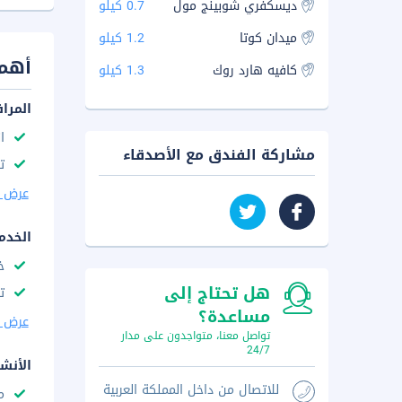
ديسكفري شوبينج مول
0.7 كيلو
ميدان كوتا
1.2 كيلو
أهم 
كافيه هارد روك
1.3 كيلو
المرا
ا
مشاركة الفندق مع الأصدقاء
ت
عرض ا
الخدم
خ
هل تحتاج إلى
ت
مساعدة؟
عرض ا
تواصل معنا، متواجدون على مدار
24/7
الأنش
للاتصال من داخل المملكة العربية
م