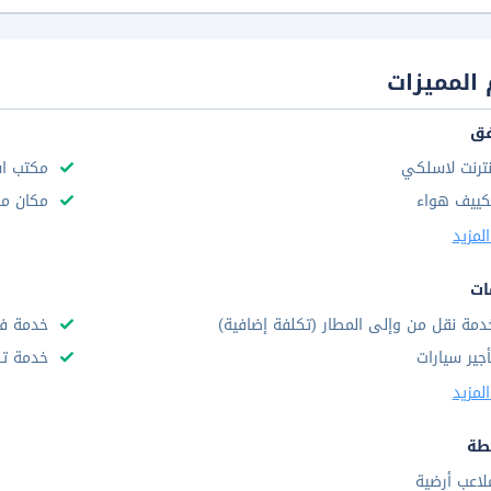
المميزات
فق
نترنت لاسلكي
مكتب استق
كييف هواء
مكان مخ
لمزيد
ات
دمة نقل من وإلى المطار (تكلفة إضافية)
خدمة فط
أجير سيارات
خدمة تن
لمزيد
طة
لاعب أرضية