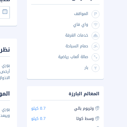
المواقف
واي فاي
خدمات الغرفة
حمام السباحة
نظرة
صالة ألعاب رياضية
بوري 
بار
الاذواق و
المو
المعالم البارزة
وتربوم بالي
0.7 كيلو
ويبعد ع
وسط كوتا
0.7 كيلو