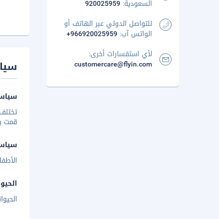
السعودية:
920025959
للتواصل الدولي عبر الهاتف أو
الواتس آب:
+966920025959
لأي استفسارات أخرى:
سيا
customercare@flyin.com
سياسة
تختلف 
قمت بإخ
سياس
الأطفا
الحيوا
الحيوا