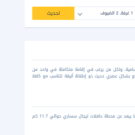
تحديث
سامية، ولكل من يرغب في إقامة متكاملة في واحد من
ة في بالي، يتكون مبني الفندق من 3 طوابق ويتمتع بشكل عصري حديث ذو إطلالة أنيقة تتناسب مع كافة
بوري جياراجا جيست هاوس يبعد عن مستشفي بيتي مانيابا حوالي 16.2 كم، كما يبعد عن محطة حافلات تيجال سساري حوالي 11.7 كم