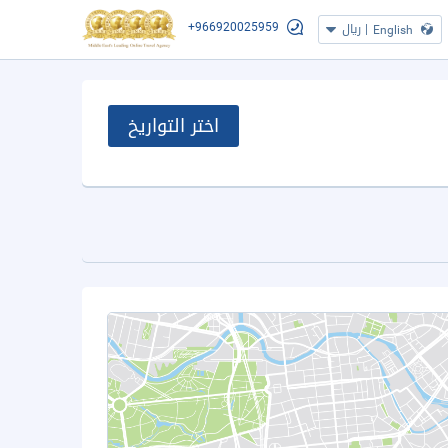
+966920025959
|
ريال
English
اختر التواريخ