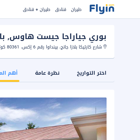
طيران
فنادق
طيران + فنادق
بوري جياراجا جيست هاوس
, ب
شارع كارتيكا بلازا جانج، بينداوا رقم 6 إكس، 80361 كوتا، بالي، إندونيسيا.
اختر التواريخ
نظرة عامة
أهم الم