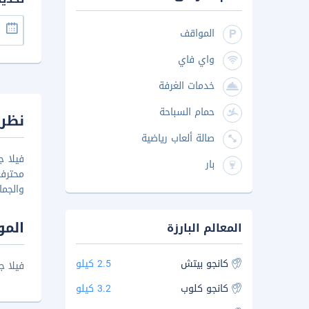
المواقف
واي فاي
خدمات الغرفة
حمام السباحة
نظرة
صالة ألعاب رياضية
بار
محترف
والجما
المو
المعالم البارزة
كانجو بيتش
2.5 كيلو
فيلا جونو
كانجو كلوب
3.2 كيلو