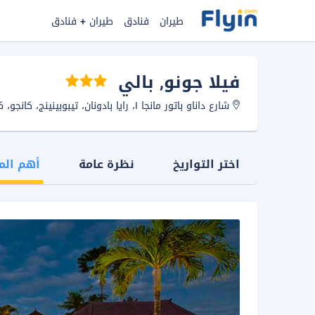
طيران
فنادق
طيران + فنادق
فيلا جونو
, بالي
شارع داناو باتور مانجا I، رايا بادونان، تيبوبينينج، كانجو، كوتا، 80361، بالى، إندونيسيا.
اختر التواريخ
نظرة عامة
أهم الم