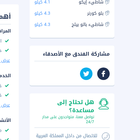
شاطيء إيكو
4.1 كيلو
بلو كورنر
4.3 كيلو
أهم 
شاطيء باتو بيلج
4.3 كيلو
المرا
ا
ح
مشاركة الفندق مع الأصدقاء
عرض ا
الخدم
خ
خ
هل تحتاج إلى
عرض ا
مساعدة؟
تواصل معنا، متواجدون على مدار
الأنش
24/7
م
للاتصال من داخل المملكة العربية
م