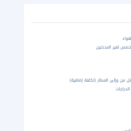
واء
صص لغير المدخنين
ل من وإلى المطار (تكلفة إضافية)
الدراجات
ارجى