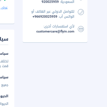
السعودية:
920025959
عرض ا
للتواصل الدولي عبر الهاتف أو
الواتس آب:
+966920025959
لأي استفسارات أخرى:
customercare@flyin.com
سيا
سياسة
تختلف 
قمت بإخ
سياس
جميع ا
الحيوا
الحيوا