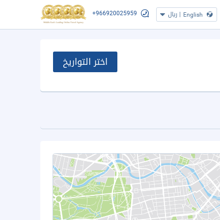
+966920025959
|
ريال
English
اختر التواريخ