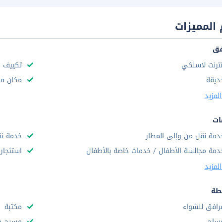
المميزات
فق
نترنت لاسلكي
تكييف ه
ديقة
مكان مخ
لمزيد
ات
دمة نقل من وإلى المطار
خدمة نق
دمة مجالسة الأطفال / خدمات خاصة بالأطفال
استئجار 
لمزيد
طة
رافق للشواء
مكتبة
ساج
مسبح خ