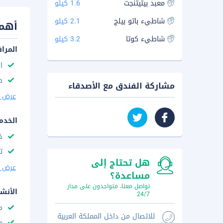
معبد بيتيتنجت
1.6 كيلو
شاطيء باتو بيلج
2.1 كيلو
أهم 
شاطيء كوتا
3.2 كيلو
المرا
ا
ص
مشاركة الفندق مع الأصدقاء
عرض ا
الخدم
خ
ت
هل تحتاج إلى
عرض ا
مساعدة؟
تواصل معنا، متواجدون على مدار
الأنش
24/7
م
للاتصال من داخل المملكة العربية
م