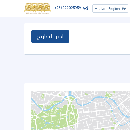
+966920025959
|
ريال
English
اختر التواريخ