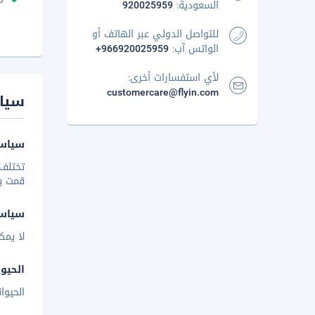
السعودية:
920025959
للتواصل الدولي عبر الهاتف أو
الواتس آب:
+966920025959
لأي استفسارات أخرى:
customercare@flyin.com
سيا
سياسة
تختلف 
قمت بإخ
سياس
لا يمك
الحيوا
الحيوا