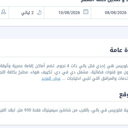
 عامة
فيلا فلوريس هي إحدي فلل بالي ذات 4 نجوم، تضم أماك
ون مع قنوات فضائية، مشغل دي في دي، تكييف هواء، مطبخ بكافة التجهيز
دمات والمرافق التي تلبي احتياجات
...
عرض المزيد
قع
وريس في بالي، بالقرب من شاطئ سيمينياك فقط 950 متر، تبعُد الفيلا عن مطار نجوراه راي الدولي 11.9 كم.