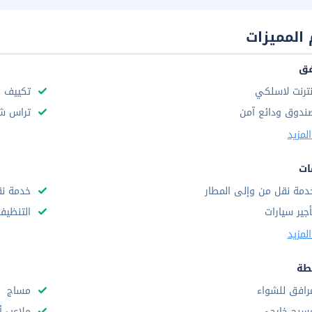
المميزات
فق
نترنت لاسلكي
تكييف ه
ندوق ودائع آمن
تراس 
لمزيد
ات
دمة نقل من وإلى المطار
خدمة نق
أجير سيارات
التنظيف
لمزيد
طة
رافق للشواء
مساج
سبح خارجى
ملاعب أ