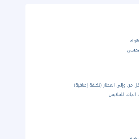
واء
شمسي
ل من وإلى المطار (تكلفة إضافية)
 الجاف للملابس
رضية