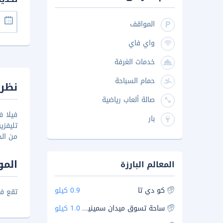
المواقف
واي فاي
خدمات الغرفة
حمام السباحة
نظرة
صالة ألعاب رياضية
بار
تليفزي
من الخ
المو
المعالم البارزة
كو دي تا
0.9 كيلو
تقع فيلا فل
ساحة تسوق ميدان سمينياك
1.0 كيلو