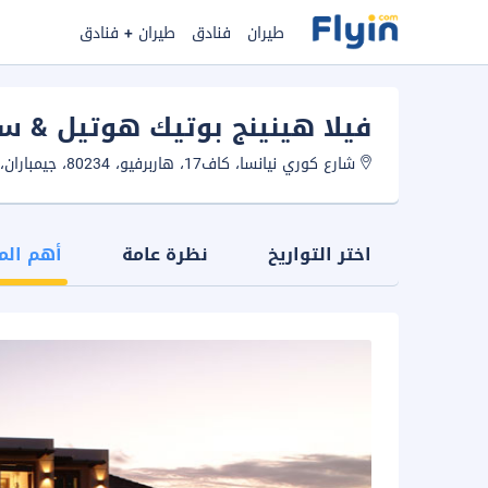
طيران
فنادق
طيران + فنادق
فيلا هينينج بوتيك هوتيل & سب
شارع كوري نيانسا، كاف17، هاربرفيو، 80234، جيمباران، بالي، إندونيسيا.
اختر التواريخ
نظرة عامة
أهم الم