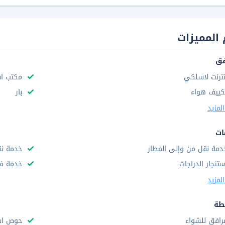
المميزات
فق
نترنت لاسلكي
مكتب استق
كييف هواء
بار
لمزيد
ات
دمة نقل من وإلى المطار
خدمة نق
ستئجار الدراجات
خدمة فط
لمزيد
طة
رافق للشواء
حوص اس