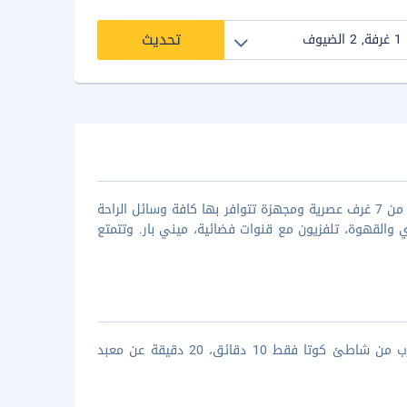
تحديث
تعتبر فيلا هينينج بوتيك هوتيل & سبا من أفضل فلل بالى ذو ال 4 نجوم وتتكون من 7 غرف عصرية ومجهزة تتوافر بها كافة وسائل الراحة
القهوة، تلفزيون مع قنوات فضائية، ميني بار. وتتمتع
تتمتع فيلا هينينج بوتيك هوتيل & سبا بموقع متميز حيث تقع بمدينة بالى بالقرب من شاطئ كوتا فقط 10 دقائق، 20 دقيقة عن معبد