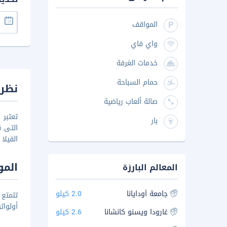
المواقف
واي فاي
خدمات الغرفة
حمام السباحة
نظرة
صالة ألعاب رياضية
بار
التى 
الفيلا
المو
المعالم البارزة
جامعة أودايانا
2.0 كيلو
أولوات
غارودا ويسنو كانشانا
2.6 كيلو