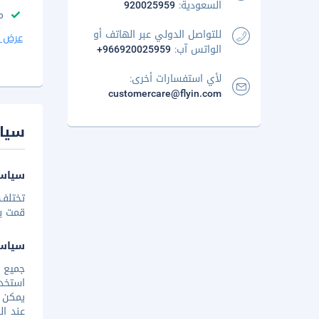
السعودية:
920025959
م
للتواصل الدولي عبر الهاتف أو
عرض ا
الواتس آب:
+966920025959
لأي استفسارات أخرى:
customercare@flyin.com
سيا
سياسة
تختلف 
قمت بإخ
سياس
استخدا
يمكن ا
عند ال