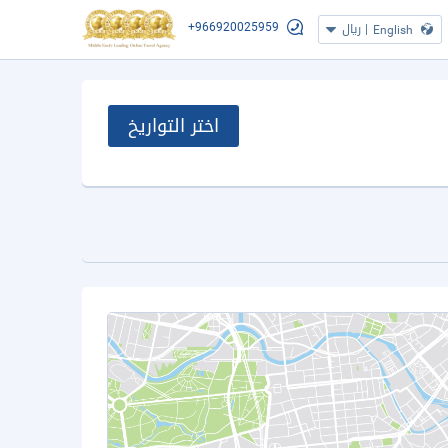
+966920025959
|
ريال
English
اختر التواريخ